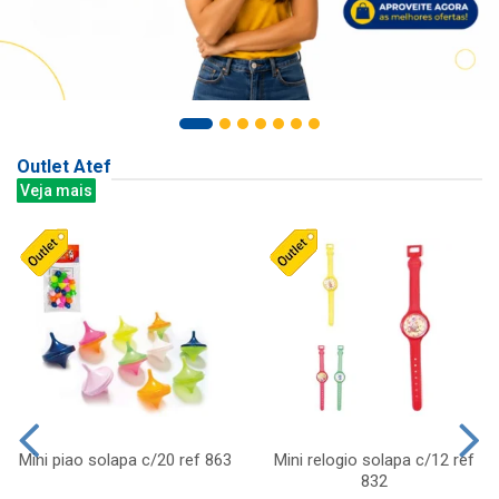
Outlet Atef
Veja mais
Mini piao solapa c/20 ref 863
Mini relogio solapa c/12 ref
832