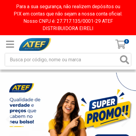
Para a sua segurança, não realizem depósitos ou
PIX em contas que não sejam a nossa conta oficial.
Nosso CNPJ é: 27.717.135/0001-29 ATEF
DISTRIBUIDORA EIRELI
0