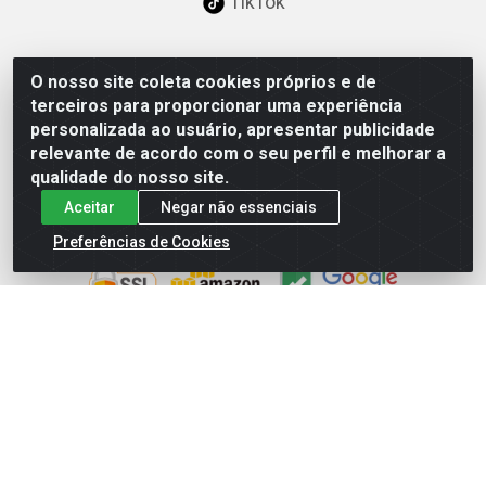
TikTok
O nosso site coleta cookies próprios e de
Baixe já nosso APP
terceiros para proporcionar uma experiência
personalizada ao usuário, apresentar publicidade
relevante de acordo com o seu perfil e melhorar a
qualidade do nosso site.
Aceitar
Negar não essenciais
Site Seguro
Preferências de Cookies
Loja / Showroom
Tel.: (11) 3227-0546
Av Vautier, 587/597 - Pari - São Paulo/SP