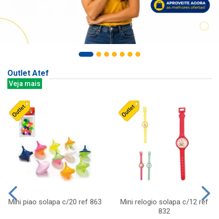
Outlet Atef
Veja mais
Mini piao solapa c/20 ref 863
Mini relogio solapa c/12 ref
832