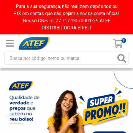
Para a sua segurança, não realizem depósitos ou
PIX em contas que não sejam a nossa conta oficial.
Nosso CNPJ é: 27.717.135/0001-29 ATEF
DISTRIBUIDORA EIRELI
0