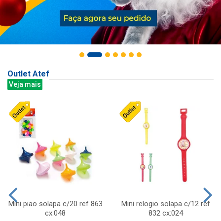
Outlet Atef
Veja mais
Mini piao solapa c/20 ref 863
Mini relogio solapa c/12 ref
cx:048
832 cx:024