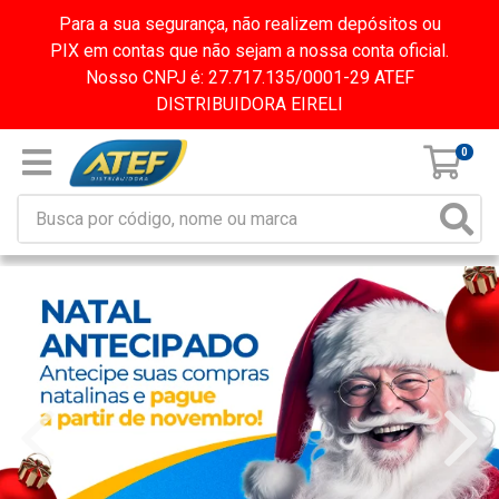
Para a sua segurança, não realizem depósitos ou
PIX em contas que não sejam a nossa conta oficial.
Nosso CNPJ é: 27.717.135/0001-29 ATEF
DISTRIBUIDORA EIRELI
0