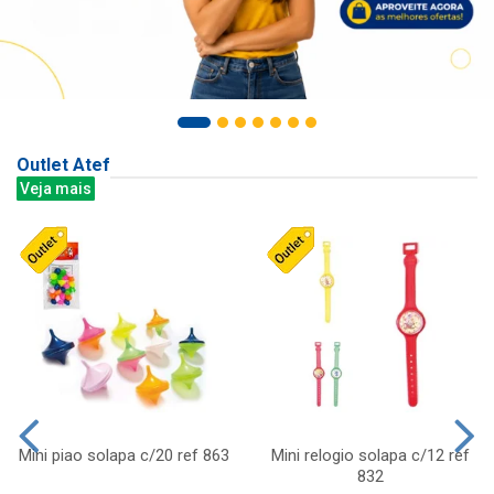
Outlet Atef
Veja mais
Mini piao solapa c/20 ref 863
Mini relogio solapa c/12 ref
832