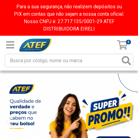
Para a sua segurança, não realizem depósitos ou
PIX em contas que não sejam a nossa conta oficial.
Nosso CNPJ é: 27.717.135/0001-29 ATEF
DISTRIBUIDORA EIRELI
0