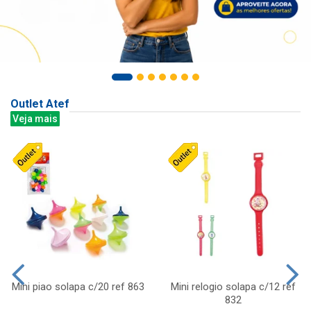
Outlet Atef
Veja mais
Mini piao solapa c/20 ref 863
Mini relogio solapa c/12 ref
832