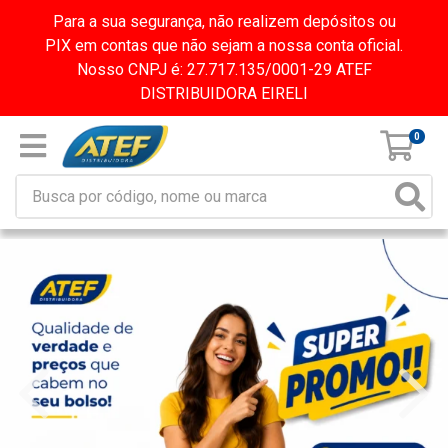
Para a sua segurança, não realizem depósitos ou
PIX em contas que não sejam a nossa conta oficial.
Nosso CNPJ é: 27.717.135/0001-29 ATEF
DISTRIBUIDORA EIRELI
0