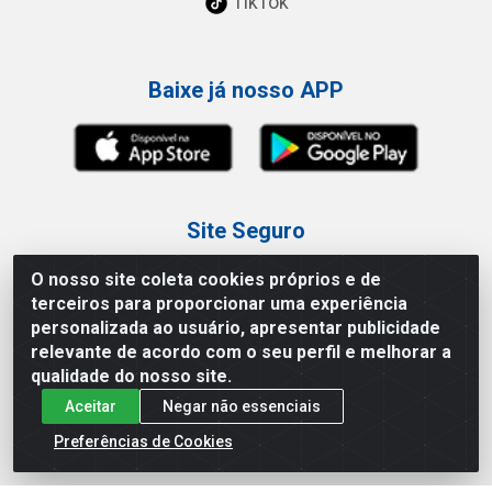
TikTok
Baixe já nosso APP
Site Seguro
O nosso site coleta cookies próprios e de
terceiros para proporcionar uma experiência
personalizada ao usuário, apresentar publicidade
relevante de acordo com o seu perfil e melhorar a
Loja / Showroom
qualidade do nosso site.
Aceitar
Negar não essenciais
Tel.: (11) 3227-0546
Av Vautier, 587/597 - Pari - São Paulo/SP
Preferências de Cookies