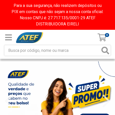
Para a sua segurança, não realizem depósitos ou
PIX em contas que não sejam a nossa conta oficial.
Nosso CNPJ é: 27.717.135/0001-29 ATEF
DISTRIBUIDORA EIRELI
0