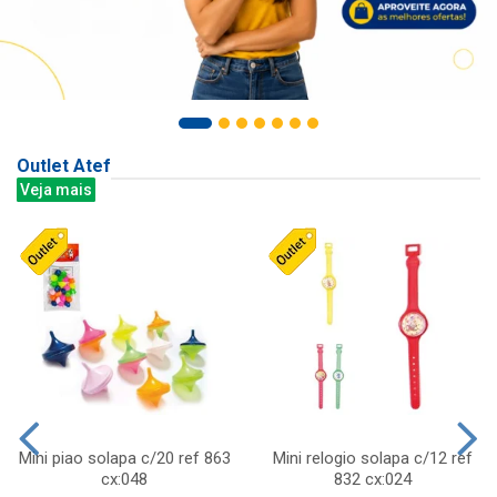
Outlet Atef
Veja mais
Mini piao solapa c/20 ref 863
Mini relogio solapa c/12 ref
cx:048
832 cx:024