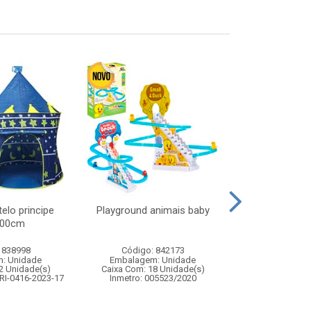
elo principe
Playground animais baby
Massinha pul
100cm
cores
 838998
Código: 842173
Código:
: Unidade
Embalagem: Unidade
Embalagem
2 Unidade(s)
Caixa Com: 18 Unidade(s)
Caixa Com: 28
RI-0416-2023-17
Inmetro: 005523/2020
Inmetro: 0