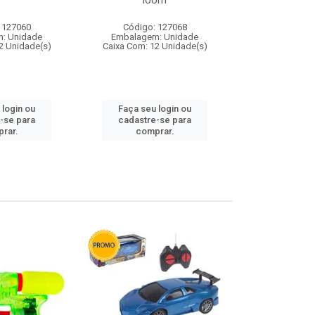
loom
 127060
Código: 127068
Código:
: Unidade
Embalagem: Unidade
Embalagem
2 Unidade(s)
Caixa Com: 12 Unidade(s)
Caixa Com: 1
 login ou
Faça seu login ou
Faça seu 
-se para
cadastre-se para
cadastre
rar.
comprar.
comp