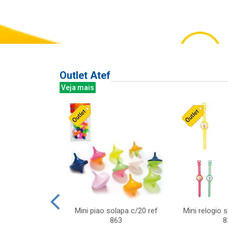
Outlet Atef
Veja mais
last c/div
Mini piao solapa c/20 ref
Mini relogio 
m ursinhos sor
863
8