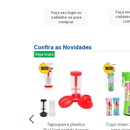
u login ou
Faça seu
Faça seu login ou
e-se para
cadastr
cadastre-se para
prar.
com
comprar.
Confira as Novidades
Veja mais
mesa cer 18cm
Tapioqueira plastico
Copo mixer 