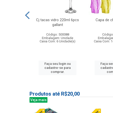
o raso 25,5cm
Cj tacas vidro 220ml 6pcs
Capa de c
e petala
gallant
: 503787
Código: 500088
Código
m: Unidade
Embalagem: Unidade
Embalage
24 Unidade(s)
Caixa Com: 6 Unidade(s)
Caixa Com: 1
u login ou
Faça seu login ou
Faça seu
e-se para
cadastre-se para
cadastr
prar.
comprar.
com
Produtos até R$20,00
Veja mais