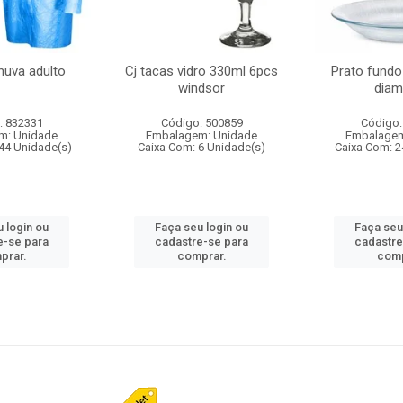
huva adulto
Cj tacas vidro 330ml 6pcs
Prato fundo
windsor
diam
: 832331
Código: 500859
Código:
m: Unidade
Embalagem: Unidade
Embalagem
44 Unidade(s)
Caixa Com: 6 Unidade(s)
Caixa Com: 2
 login ou
Faça seu login ou
Faça seu
e-se para
cadastre-se para
cadastre
prar.
comprar.
comp