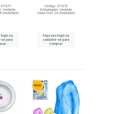
 571271
Código: 571272
Código:
: Unidade
Embalagem: Unidade
Embalagem
4 Unidade(s)
Caixa Com: 24 Unidade(s)
Caixa Com: 4
 login ou
Faça seu login ou
Faça seu 
-se para
cadastre-se para
cadastre
rar.
comprar.
comp