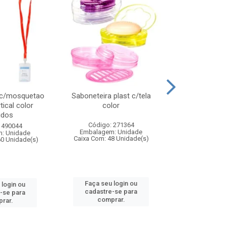
 c/mosquetao
Saboneteira plast c/tela
Prato plas
tical color
color
colo
idos
Código: 271364
Código:
 490044
Embalagem: Unidade
Embalagem
: Unidade
Caixa Com: 48 Unidade(s)
Caixa Com: 4
60 Unidade(s)
Faça seu login ou
Faça seu 
 login ou
cadastre-se para
cadastre
-se para
comprar.
comp
rar.