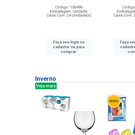
: 275814
Código: 106486
Código
m: Unidade
Embalagem: Unidade
Embalage
240 Unidade(s)
Caixa Com: 24 Unidade(s)
Caixa Com: 
u login ou
Faça seu login ou
Faça seu
e-se para
cadastre-se para
cadastr
prar.
comprar.
com
Inverno
Veja mais