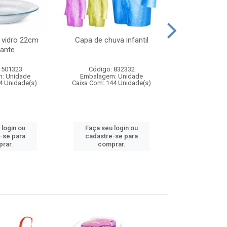
 vidro 22cm
Capa de chuva infantil
Jg prato fun
ante
diam
 501323
Código: 832332
Código:
: Unidade
Embalagem: Unidade
Embalagem
4 Unidade(s)
Caixa Com: 144 Unidade(s)
Caixa Com: 6
 login ou
Faça seu login ou
Faça seu 
-se para
cadastre-se para
cadastre
rar.
comprar.
comp