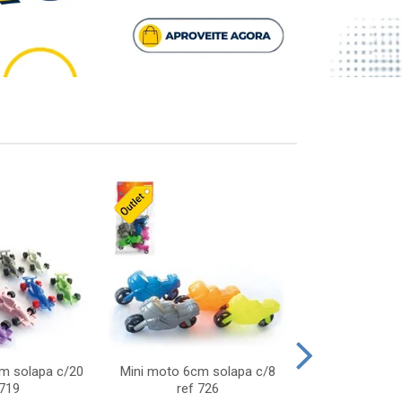
cm solapa c/20
Mini moto 6cm solapa c/8
Giro helice so
 719
ref 726
75