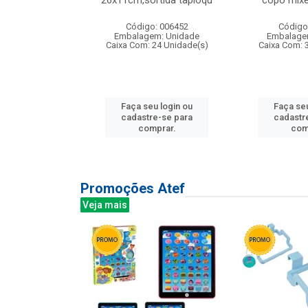
irios
26x11cm,sortida tapioqu
copo mixe
: 135177
Código: 006452
Código
m: Unidade
Embalagem: Unidade
Embalage
12 Unidade(s)
Caixa Com: 24 Unidade(s)
Caixa Com: 
u login ou
Faça seu login ou
Faça seu
e-se para
cadastre-se para
cadastr
prar.
comprar.
com
Promoções Atef
Veja mais