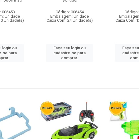
r 380ml so
sortida
: 006453
Código: 006454
Código:
m: Unidade
Embalagem: Unidade
Embalagem
30 Unidade(s)
Caixa Com: 24 Unidade(s)
Caixa Com: 1
 login ou
Faça seu login ou
Faça seu
e-se para
cadastre-se para
cadastre
prar.
comprar.
comp