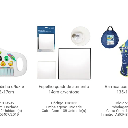
dinha c/luz e
Espelho quadr de aumento
Barraca cast
8x17cm
14cm c/ventosa
135x
: 839696
Código: 836355
Código:
m: Unidade
Embalagem: Unidade
Embalagem
12 Unidade(s)
Caixa Com: 108 Unidade(s)
Caixa Com: 1
006407/2019
Inmetro: ABCP-B