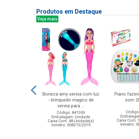
Produtos em Destaque
Veja mais
00led color 8m
Boneca amy sereia com luz
Piano fazen
 fv 8f
- brinquedo magico de
som 2
sereia para ...
: 842947
Código
Código: 841393
m: Unidade
Embalage
Embalagem: Unidade
50 Unidade(s)
Caixa Com: 
Caixa Com: 48 Unidade(s)
Inmetro: 
Inmetro: 008373/2019