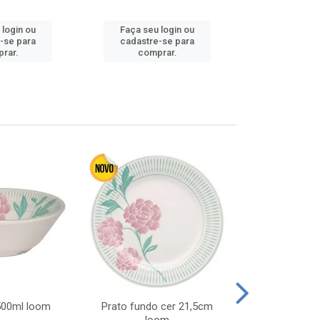
 login ou
Faça seu login ou
Faça seu 
-se para
cadastre-se para
cadastre
rar.
comprar.
comp
 500ml loom
Prato fundo cer 21,5cm
Prato raso c