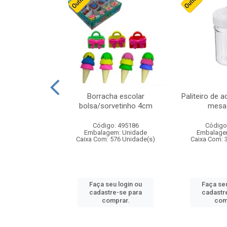
cores sortidas
Borracha escolar
Paliteiro de a
ref 130s
bolsa/sorvetinho 4cm
mesa 
: 826147
Código: 495186
Código
m: Unidade
Embalagem: Unidade
Embalage
160 Unidade(s)
Caixa Com: 576 Unidade(s)
Caixa Com: 
u login ou
Faça seu login ou
Faça seu
e-se para
cadastre-se para
cadastr
prar.
comprar.
com