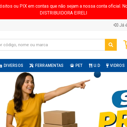
pósitos ou PIX em contas que não sejam a nossa conta oficial.
DISTRIBUIDORA EIRELI
Já é
DIVERSOS
FERRAMENTAS
PET
U.D
VIDROS