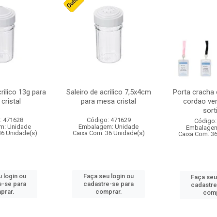
crilico 13g para
Saleiro de acrilico 7,5x4cm
Porta cracha
cristal
para mesa cristal
cordao ver
sort
: 471628
Código: 471629
Código:
m: Unidade
Embalagem: Unidade
Embalagem
36 Unidade(s)
Caixa Com: 36 Unidade(s)
Caixa Com: 3
 login ou
Faça seu login ou
Faça seu
e-se para
cadastre-se para
cadastre
prar.
comprar.
comp