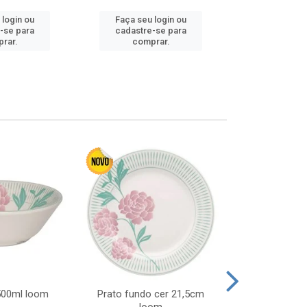
 login ou
Faça seu login ou
Faça seu 
-se para
cadastre-se para
cadastre
rar.
comprar.
comp
 500ml loom
Prato fundo cer 21,5cm
Prato raso c