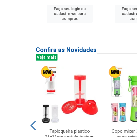
Faça seu login ou
Faça seu
u login ou
cadastre-se para
cadastr
e-se para
comprar.
com
prar.
Confira as Novidades
Veja mais
mesa cer 18cm
Tapioqueira plastico
Copo mixer 