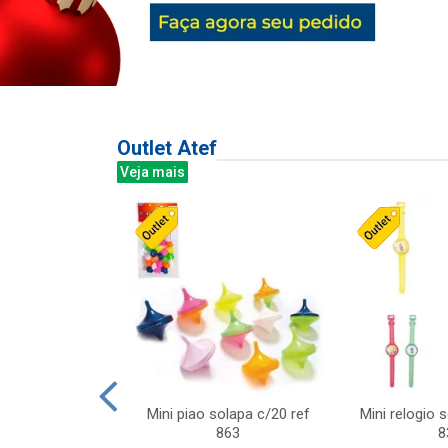
Outlet Atef
Veja mais
last c/div
Mini piao solapa c/20 ref
Mini relogio 
m ursinhos sor
863
8