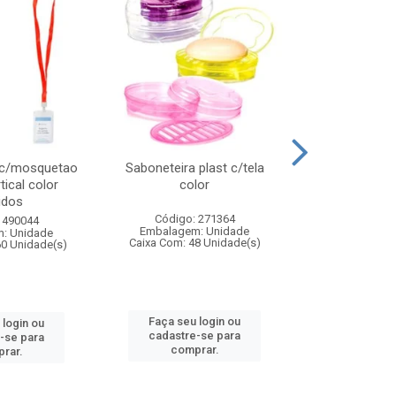
 c/mosquetao
Saboneteira plast c/tela
Prato plas
tical color
color
colo
idos
Código: 271364
Código:
 490044
Embalagem: Unidade
Embalagem
: Unidade
Caixa Com: 48 Unidade(s)
Caixa Com: 4
60 Unidade(s)
Faça seu login ou
Faça seu 
 login ou
cadastre-se para
cadastre
-se para
comprar.
comp
rar.