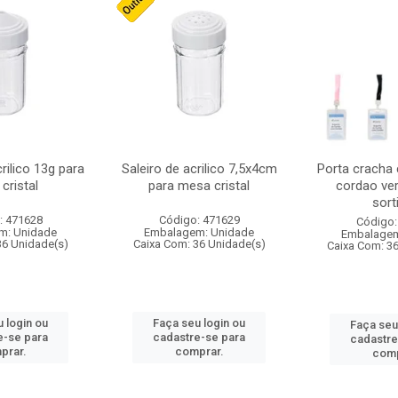
crilico 13g para
Saleiro de acrilico 7,5x4cm
Porta cracha
cristal
para mesa cristal
cordao ver
sort
: 471628
Código: 471629
Código:
m: Unidade
Embalagem: Unidade
Embalagem
36 Unidade(s)
Caixa Com: 36 Unidade(s)
Caixa Com: 3
 login ou
Faça seu login ou
Faça seu
e-se para
cadastre-se para
cadastre
prar.
comprar.
comp