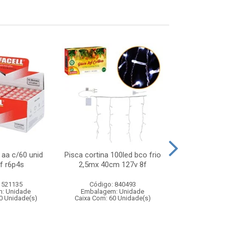
aa c/60 unid
Pisca cortina 100led bco frio
Jogo dog mord
ef r6p4s
2,5mx 40cm 127v 8f
de reacao rap
de ca
 521135
Código: 840493
Código:
: Unidade
Embalagem: Unidade
Embalagem
0 Unidade(s)
Caixa Com: 60 Unidade(s)
Caixa Com: 1
Inmetro: ABCP-B