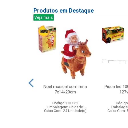
Produtos em Destaque
Veja mais
grs no pote
Noel musical com rena
Pisca led 10
molde
7x14x20cm
127v
: 839023
Código: 830862
Código
m: Unidade
Embalagem: Unidade
Embalage
144 Unidade(s)
Caixa Com: 24 Unidade(s)
Caixa Com: 
BRI-0404-2023-53