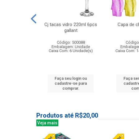
 vidro 23,5cm
Cj tacas vidro 220ml 6pcs
Capa de c
e petala
gallant
: 503788
Código: 500088
Código
m: Unidade
Embalagem: Unidade
Embalage
24 Unidade(s)
Caixa Com: 6 Unidade(s)
Caixa Com: 1
u login ou
Faça seu login ou
Faça seu
e-se para
cadastre-se para
cadastr
prar.
comprar.
com
Produtos até R$20,00
Veja mais