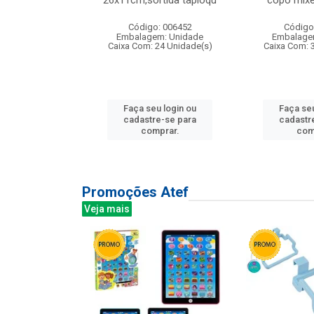
irios
26x11cm,sortida tapioqu
copo mixe
: 135177
Código: 006452
Código
m: Unidade
Embalagem: Unidade
Embalage
12 Unidade(s)
Caixa Com: 24 Unidade(s)
Caixa Com: 
u login ou
Faça seu login ou
Faça seu
e-se para
cadastre-se para
cadastr
prar.
comprar.
com
Promoções Atef
Veja mais