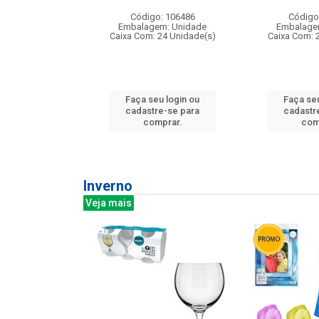
: 275814
Código: 106486
Código
m: Unidade
Embalagem: Unidade
Embalage
240 Unidade(s)
Caixa Com: 24 Unidade(s)
Caixa Com: 
u login ou
Faça seu login ou
Faça seu
e-se para
cadastre-se para
cadastr
prar.
comprar.
com
Inverno
Veja mais