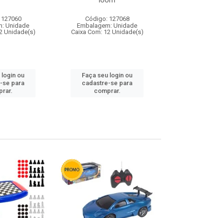
loom
 127060
Código: 127068
Código:
: Unidade
Embalagem: Unidade
Embalagem
2 Unidade(s)
Caixa Com: 12 Unidade(s)
Caixa Com: 1
 login ou
Faça seu login ou
Faça seu 
-se para
cadastre-se para
cadastre
rar.
comprar.
comp