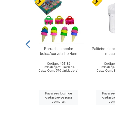
stico n.4 12cm
Borracha escolar
Paliteiro de a
bolsa/sorvetinho 4cm
mesa 
: 940550
Código: 495186
Código
m: Unidade
Embalagem: Unidade
Embalage
24 Unidade(s)
Caixa Com: 576 Unidade(s)
Caixa Com: 
u login ou
Faça seu login ou
Faça seu
e-se para
cadastre-se para
cadastr
prar.
comprar.
com