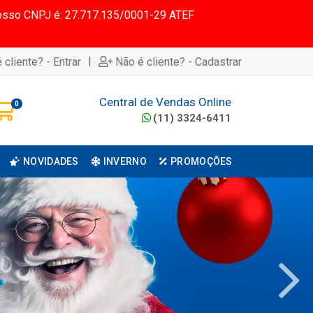
 Nosso CNPJ é: 27.717.135/0001-29 ATEF
|
 cliente? - Entrar
Não é cliente? - Cadastrar
Central de Vendas Online
0
(11) 3324-6411
NOVIDADES
INVERNO
PROMOÇÕES