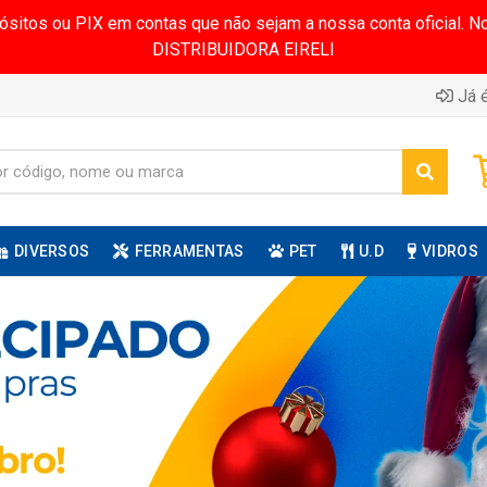
pósitos ou PIX em contas que não sejam a nossa conta oficial.
DISTRIBUIDORA EIRELI
Já é
DIVERSOS
FERRAMENTAS
PET
U.D
VIDROS