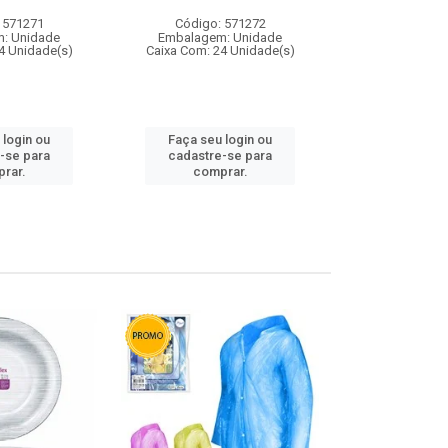
 571271
Código: 571272
Código:
: Unidade
Embalagem: Unidade
Embalagem
4 Unidade(s)
Caixa Com: 24 Unidade(s)
Caixa Com: 4
 login ou
Faça seu login ou
Faça seu 
-se para
cadastre-se para
cadastre
rar.
comprar.
comp