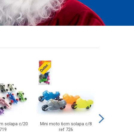
cm solapa c/20
Mini moto 6cm solapa c/8
Giro helice so
 719
ref 726
75