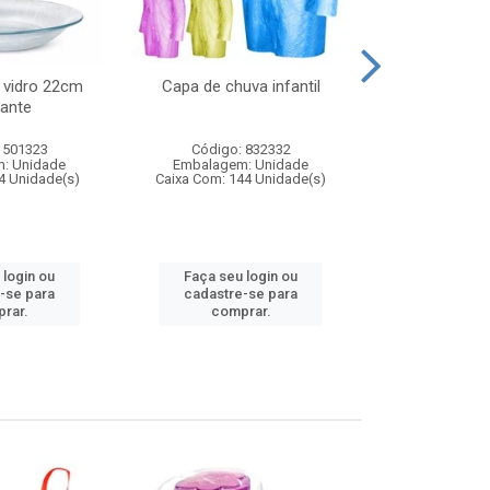
 vidro 22cm
Capa de chuva infantil
Jg prato fun
ante
diam
 501323
Código: 832332
Código:
: Unidade
Embalagem: Unidade
Embalagem
4 Unidade(s)
Caixa Com: 144 Unidade(s)
Caixa Com: 6
 login ou
Faça seu login ou
Faça seu 
-se para
cadastre-se para
cadastre
rar.
comprar.
comp