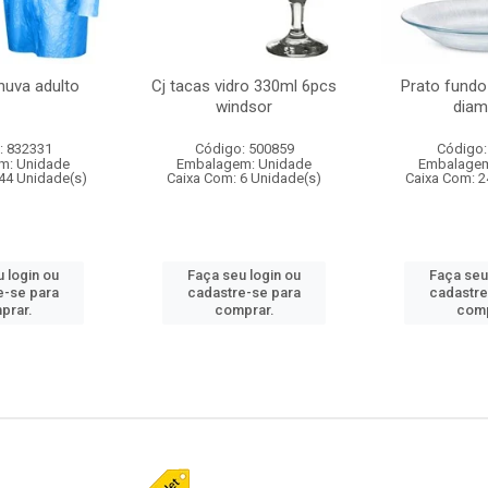
huva adulto
Cj tacas vidro 330ml 6pcs
Prato fundo
windsor
diam
: 832331
Código: 500859
Código:
m: Unidade
Embalagem: Unidade
Embalagem
44 Unidade(s)
Caixa Com: 6 Unidade(s)
Caixa Com: 2
 login ou
Faça seu login ou
Faça seu
e-se para
cadastre-se para
cadastre
prar.
comprar.
comp