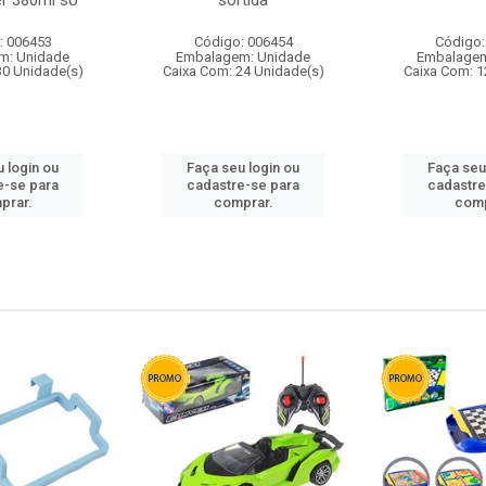
r 380ml so
sortida
: 006453
Código: 006454
Código:
m: Unidade
Embalagem: Unidade
Embalagem
30 Unidade(s)
Caixa Com: 24 Unidade(s)
Caixa Com: 1
 login ou
Faça seu login ou
Faça seu
e-se para
cadastre-se para
cadastre
prar.
comprar.
comp