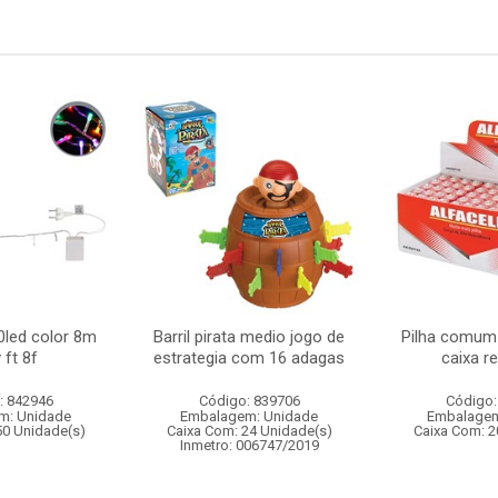
0led color 8m
Barril pirata medio jogo de
Pilha comum 
 ft 8f
estrategia com 16 adagas
caixa r
: 842946
Código: 839706
Código:
m: Unidade
Embalagem: Unidade
Embalagem
50 Unidade(s)
Caixa Com: 24 Unidade(s)
Caixa Com: 2
Inmetro: 006747/2019