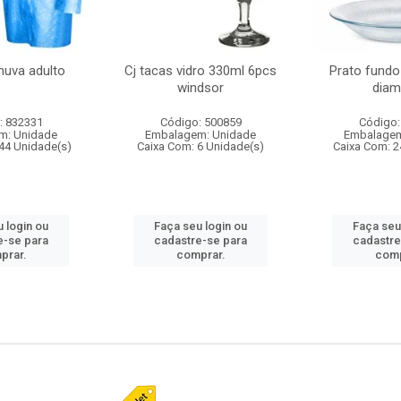
huva adulto
Cj tacas vidro 330ml 6pcs
Prato fundo
windsor
diam
: 832331
Código: 500859
Código:
m: Unidade
Embalagem: Unidade
Embalagem
44 Unidade(s)
Caixa Com: 6 Unidade(s)
Caixa Com: 2
 login ou
Faça seu login ou
Faça seu
e-se para
cadastre-se para
cadastre
prar.
comprar.
comp