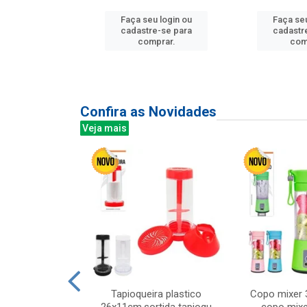
u login ou
Faça seu login ou
Faça seu
e-se para
cadastre-se para
cadastr
prar.
comprar.
com
Confira as Novidades
Veja mais
mesa cer 18cm
Tapioqueira plastico
Copo mixer 