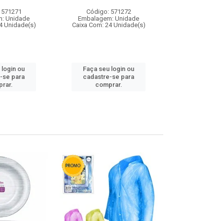
 571271
Código: 571272
Código:
: Unidade
Embalagem: Unidade
Embalagem
4 Unidade(s)
Caixa Com: 24 Unidade(s)
Caixa Com: 4
 login ou
Faça seu login ou
Faça seu 
-se para
cadastre-se para
cadastre
rar.
comprar.
comp