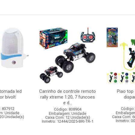
 tomada led
Carrinho de controle remoto
Piao top
r bivolt
rally xtreme 1:20, 7 funcoes
dispa
e d...
: 837912
Código:
Código: 838904
m: Unidade
Embalagem
Embalagem: Unidade
20 Unidade(s)
Caixa Com: 6
Caixa Com: 12 Unidade(s)
Inmetro: 0
Inmetro: 12444/2025-BRI-TR-1