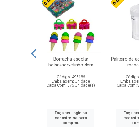
stico n.4 12cm
Borracha escolar
Paliteiro de a
bolsa/sorvetinho 4cm
mesa 
: 940550
Código: 495186
Código
m: Unidade
Embalagem: Unidade
Embalage
24 Unidade(s)
Caixa Com: 576 Unidade(s)
Caixa Com: 
u login ou
Faça seu login ou
Faça seu
e-se para
cadastre-se para
cadastr
prar.
comprar.
com