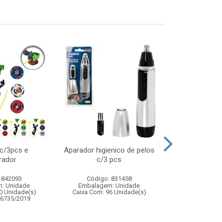
 c/3pcs e
Aparador higienico de pelos
Kit ping p
rador
c/3 pcs
 842093
Código: 831458
Código:
: Unidade
Embalagem: Unidade
Embalagem
0 Unidade(s)
Caixa Com: 96 Unidade(s)
Caixa Com: 3
06735/2019
Inmetro: 0