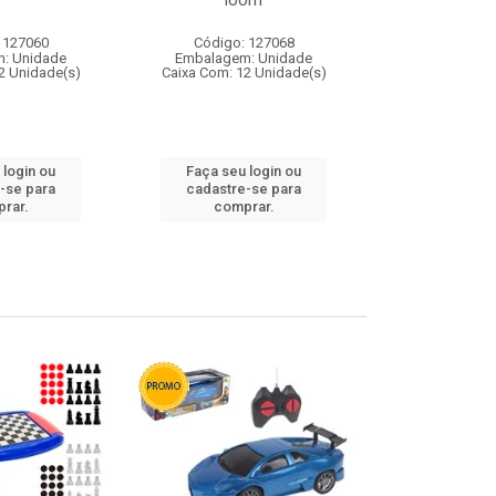
loom
 127060
Código: 127068
Código:
: Unidade
Embalagem: Unidade
Embalagem
2 Unidade(s)
Caixa Com: 12 Unidade(s)
Caixa Com: 1
 login ou
Faça seu login ou
Faça seu 
-se para
cadastre-se para
cadastre
rar.
comprar.
comp