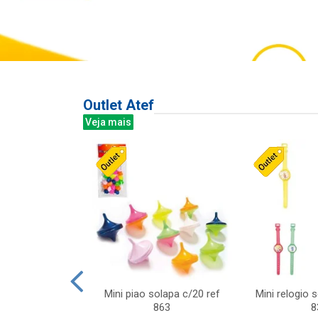
Outlet Atef
Veja mais
last c/div
Mini piao solapa c/20 ref
Mini relogio 
m ursinhos sor
863
8