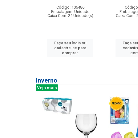
: 275814
Código: 106486
Código
m: Unidade
Embalagem: Unidade
Embalage
240 Unidade(s)
Caixa Com: 24 Unidade(s)
Caixa Com: 
u login ou
Faça seu login ou
Faça seu
e-se para
cadastre-se para
cadastr
prar.
comprar.
com
Inverno
Veja mais