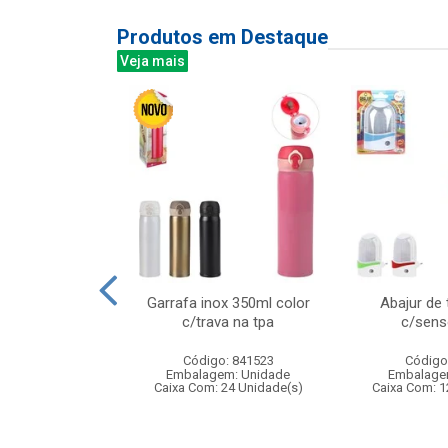
Produtos em Destaque
Veja mais
al p/decoracao
Garrafa inox 350ml color
Abajur de
grs
c/trava na tpa
c/senso
: 831480
Código: 841523
Código
m: Unidade
Embalagem: Unidade
Embalage
000 Unidade(s)
Caixa Com: 24 Unidade(s)
Caixa Com: 1