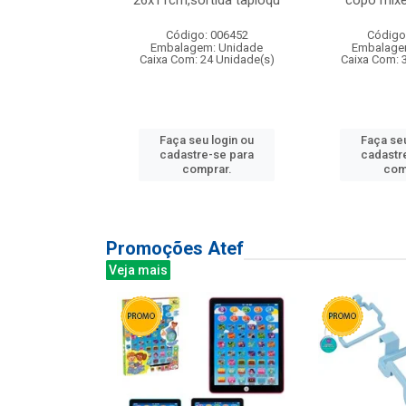
irios
26x11cm,sortida tapioqu
copo mixe
: 135177
Código: 006452
Código
m: Unidade
Embalagem: Unidade
Embalage
12 Unidade(s)
Caixa Com: 24 Unidade(s)
Caixa Com: 
u login ou
Faça seu login ou
Faça seu
e-se para
cadastre-se para
cadastr
prar.
comprar.
com
Promoções Atef
Veja mais