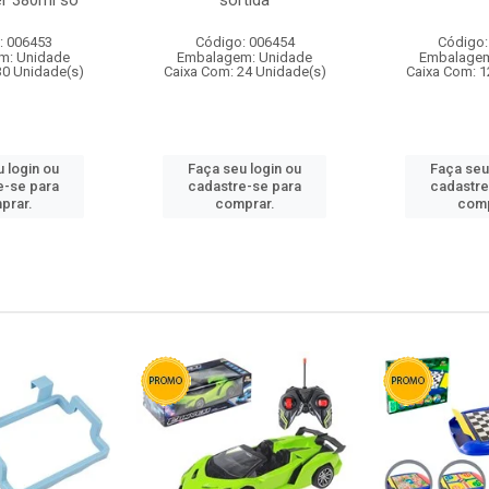
r 380ml so
sortida
: 006453
Código: 006454
Código:
m: Unidade
Embalagem: Unidade
Embalagem
30 Unidade(s)
Caixa Com: 24 Unidade(s)
Caixa Com: 1
 login ou
Faça seu login ou
Faça seu
e-se para
cadastre-se para
cadastre
prar.
comprar.
comp