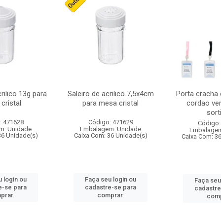
crilico 13g para
Saleiro de acrilico 7,5x4cm
Porta cracha
cristal
para mesa cristal
cordao ver
sort
: 471628
Código: 471629
Código:
m: Unidade
Embalagem: Unidade
Embalagem
36 Unidade(s)
Caixa Com: 36 Unidade(s)
Caixa Com: 3
 login ou
Faça seu login ou
Faça seu
e-se para
cadastre-se para
cadastre
prar.
comprar.
comp