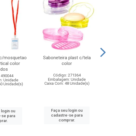
 c/mosquetao
Saboneteira plast c/tela
Prato plas
tical color
color
colo
idos
Código: 271364
Código:
 490044
Embalagem: Unidade
Embalagem
: Unidade
Caixa Com: 48 Unidade(s)
Caixa Com: 4
60 Unidade(s)
Faça seu login ou
Faça seu 
 login ou
cadastre-se para
cadastre
-se para
comprar.
comp
rar.