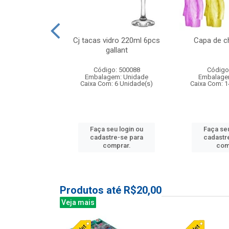
 vidro 23,5cm
Cj tacas vidro 220ml 6pcs
Capa de c
e petala
gallant
: 503788
Código: 500088
Código
m: Unidade
Embalagem: Unidade
Embalage
24 Unidade(s)
Caixa Com: 6 Unidade(s)
Caixa Com: 1
u login ou
Faça seu login ou
Faça seu
e-se para
cadastre-se para
cadastr
prar.
comprar.
com
Produtos até R$20,00
Veja mais