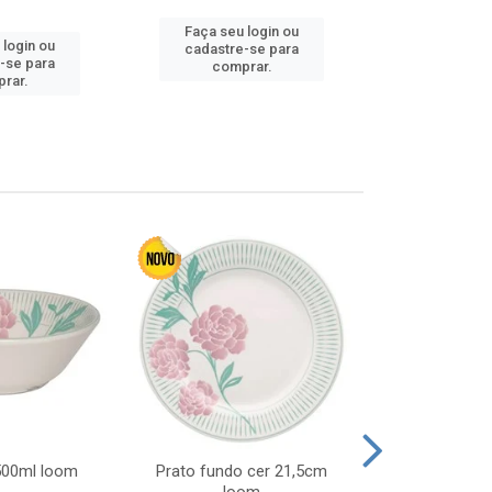
Faça seu login ou
 login ou
Faça seu 
cadastre-se para
-se para
cadastre
comprar.
rar.
comp
 500ml loom
Prato fundo cer 21,5cm
Prato raso c