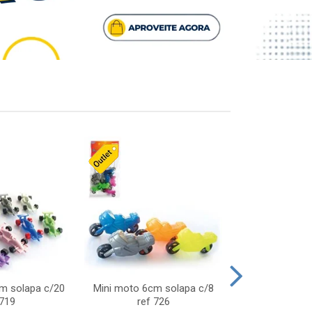
cm solapa c/20
Mini moto 6cm solapa c/8
Giro helice so
 719
ref 726
75