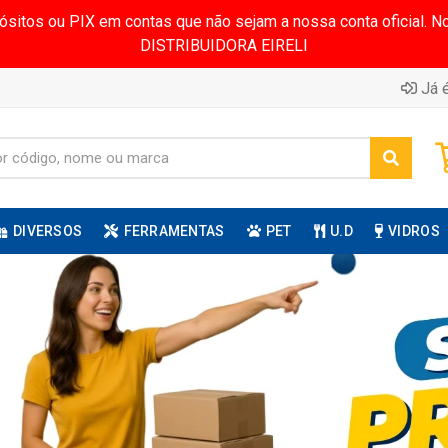
pósitos ou PIX em contas que não sejam a nossa conta oficial.
DISTRIBUIDORA EIRELI
Já é
DIVERSOS
FERRAMENTAS
PET
U.D
VIDROS