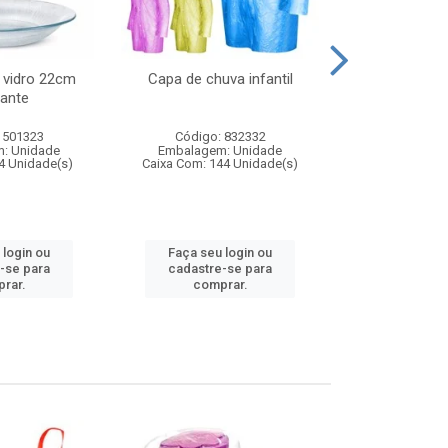
 vidro 22cm
Capa de chuva infantil
Jg prato fun
ante
diam
 501323
Código: 832332
Código:
: Unidade
Embalagem: Unidade
Embalagem
4 Unidade(s)
Caixa Com: 144 Unidade(s)
Caixa Com: 6
 login ou
Faça seu login ou
Faça seu 
-se para
cadastre-se para
cadastre
rar.
comprar.
comp