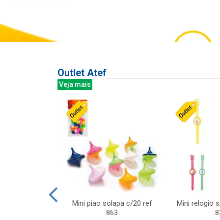
Outlet Atef
Veja mais
last c/div
Mini piao solapa c/20 ref
Mini relogio 
m ursinhos sor
863
8