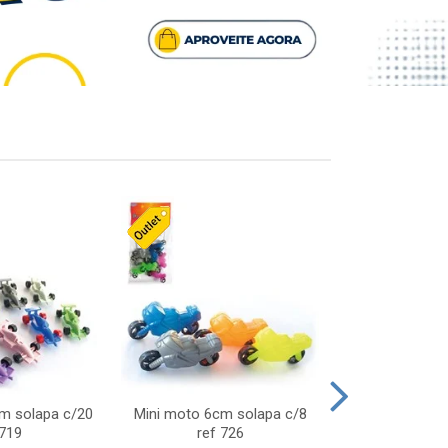
cm solapa c/20
Mini moto 6cm solapa c/8
Giro helice so
 719
ref 726
75