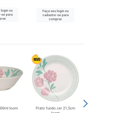
 login ou
Faça seu 
Faça seu login ou
-se para
cadastre
cadastre-se para
rar.
comp
comprar.
 500ml loom
Prato fundo cer 21,5cm
Prato raso c