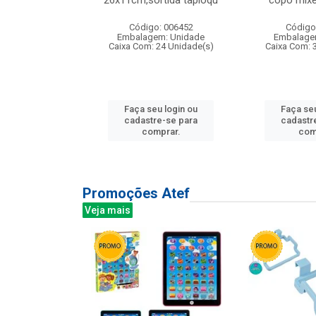
irios
26x11cm,sortida tapioqu
copo mixe
: 135177
Código: 006452
Código
m: Unidade
Embalagem: Unidade
Embalage
12 Unidade(s)
Caixa Com: 24 Unidade(s)
Caixa Com: 
u login ou
Faça seu login ou
Faça seu
e-se para
cadastre-se para
cadastr
prar.
comprar.
com
Promoções Atef
Veja mais