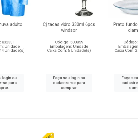
huva adulto
Cj tacas vidro 330ml 6pcs
Prato fundo
windsor
diam
: 832331
Código: 500859
Código:
m: Unidade
Embalagem: Unidade
Embalagem
44 Unidade(s)
Caixa Com: 6 Unidade(s)
Caixa Com: 2
 login ou
Faça seu login ou
Faça seu
e-se para
cadastre-se para
cadastre
prar.
comprar.
comp