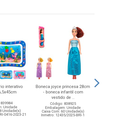
io interativo
Boneca joyce princesa 28cm
Pet natali
66,5x45cm
- boneca infantil com
9,5x16
vestido de ...
 839984
Código:
Código: 838925
: Unidade
Embalagem
Embalagem: Unidade
8 Unidade(s)
Caixa Com: 7
Caixa Com: 60 Unidade(s)
RI-0416-2023-21
Inmetro: 0
Inmetro: 12435/2025-BRI-1