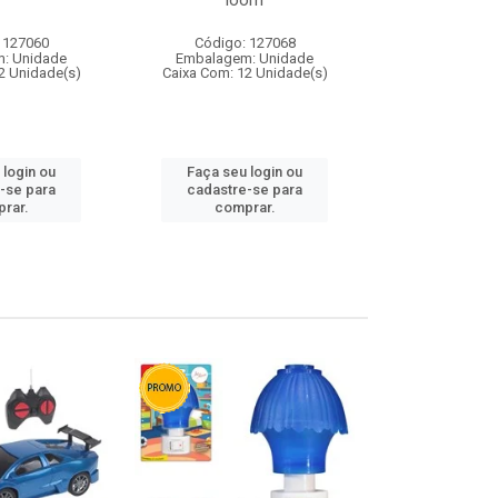
loom
 127060
Código: 127068
Código:
: Unidade
Embalagem: Unidade
Embalagem
2 Unidade(s)
Caixa Com: 12 Unidade(s)
Caixa Com: 1
 login ou
Faça seu login ou
Faça seu 
-se para
cadastre-se para
cadastre
rar.
comprar.
comp