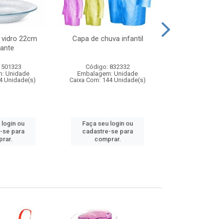
 vidro 22cm
Capa de chuva infantil
Jg prato fun
ante
diam
 501323
Código: 832332
Código:
: Unidade
Embalagem: Unidade
Embalagem
4 Unidade(s)
Caixa Com: 144 Unidade(s)
Caixa Com: 6
 login ou
Faça seu login ou
Faça seu 
-se para
cadastre-se para
cadastre
rar.
comprar.
comp