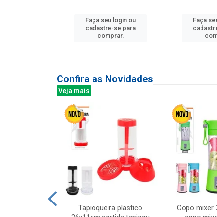
u login ou
Faça seu login ou
Faça seu
e-se para
cadastre-se para
cadastr
prar.
comprar.
com
Confira as Novidades
Veja mais
mesa cer 18cm
Tapioqueira plastico
Copo mixer 