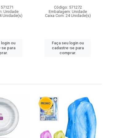
 571271
Código: 571272
Código:
: Unidade
Embalagem: Unidade
Embalagem
4 Unidade(s)
Caixa Com: 24 Unidade(s)
Caixa Com: 4
 login ou
Faça seu login ou
Faça seu 
-se para
cadastre-se para
cadastre
rar.
comprar.
comp