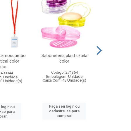
 c/mosquetao
Saboneteira plast c/tela
Prato plas
tical color
color
colo
idos
Código: 271364
Código:
 490044
Embalagem: Unidade
Embalagem
: Unidade
Caixa Com: 48 Unidade(s)
Caixa Com: 4
60 Unidade(s)
Faça seu login ou
Faça seu 
 login ou
cadastre-se para
cadastre
-se para
comprar.
comp
rar.