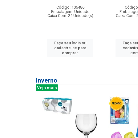
: 275814
Código: 106486
Código
m: Unidade
Embalagem: Unidade
Embalage
240 Unidade(s)
Caixa Com: 24 Unidade(s)
Caixa Com: 
u login ou
Faça seu login ou
Faça seu
e-se para
cadastre-se para
cadastr
prar.
comprar.
com
Inverno
Veja mais