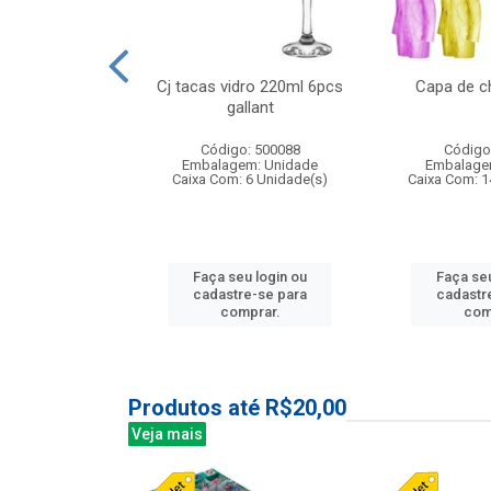
o raso 25,5cm
Cj tacas vidro 220ml 6pcs
Capa de c
e petala
gallant
: 503787
Código: 500088
Código
m: Unidade
Embalagem: Unidade
Embalage
24 Unidade(s)
Caixa Com: 6 Unidade(s)
Caixa Com: 1
u login ou
Faça seu login ou
Faça seu
e-se para
cadastre-se para
cadastr
prar.
comprar.
com
Produtos até R$20,00
Veja mais