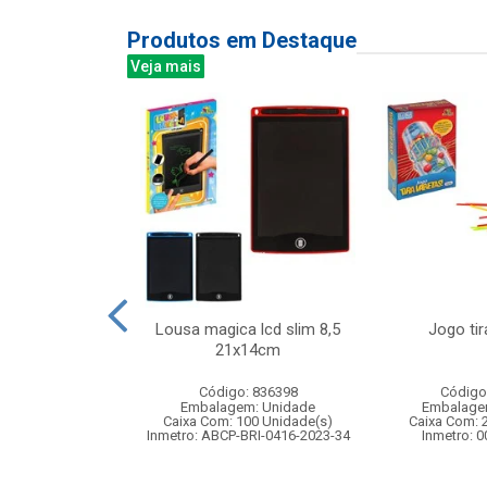
Produtos em Destaque
Veja mais
y c/luz e som
Lousa magica lcd slim 8,5
Jogo tir
x7cm
21x14cm
: 833281
Código: 836398
Código
m: Unidade
Embalagem: Unidade
Embalage
60 Unidade(s)
Caixa Com: 100 Unidade(s)
Caixa Com: 
006758/2019
Inmetro: ABCP-BRI-0416-2023-34
Inmetro: 