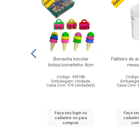
stico n.4 12cm
Borracha escolar
Paliteiro de a
bolsa/sorvetinho 4cm
mesa 
: 940550
Código: 495186
Código
m: Unidade
Embalagem: Unidade
Embalage
24 Unidade(s)
Caixa Com: 576 Unidade(s)
Caixa Com: 
u login ou
Faça seu login ou
Faça seu
e-se para
cadastre-se para
cadastr
prar.
comprar.
com