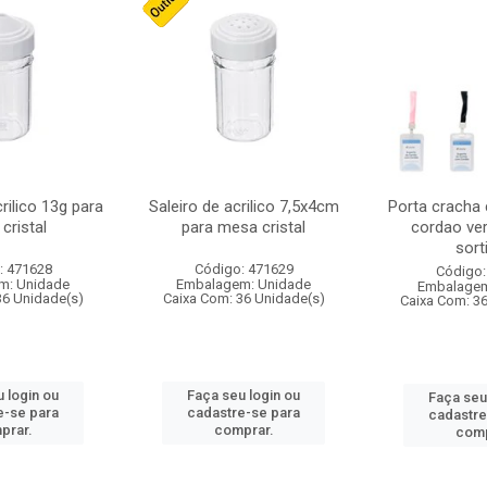
crilico 13g para
Saleiro de acrilico 7,5x4cm
Porta cracha
cristal
para mesa cristal
cordao ver
sort
: 471628
Código: 471629
Código:
m: Unidade
Embalagem: Unidade
Embalagem
36 Unidade(s)
Caixa Com: 36 Unidade(s)
Caixa Com: 3
 login ou
Faça seu login ou
Faça seu
e-se para
cadastre-se para
cadastre
prar.
comprar.
comp