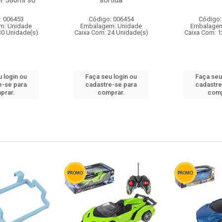
r 380ml so
sortida
: 006453
Código: 006454
Código:
m: Unidade
Embalagem: Unidade
Embalagem
30 Unidade(s)
Caixa Com: 24 Unidade(s)
Caixa Com: 1
 login ou
Faça seu login ou
Faça seu
e-se para
cadastre-se para
cadastre
prar.
comprar.
comp