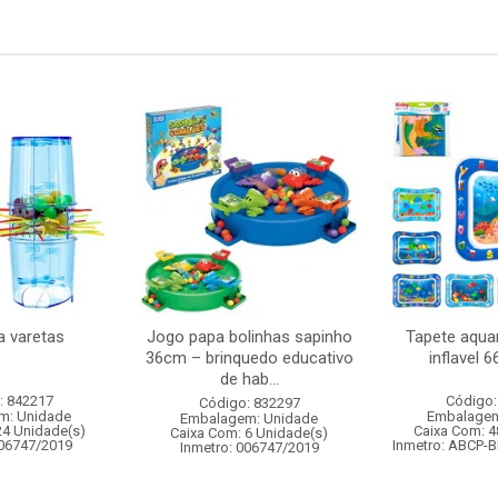
a varetas
Jogo papa bolinhas sapinho
Tapete aquar
36cm – brinquedo educativo
inflavel 
de hab...
: 842217
Código:
Código: 832297
m: Unidade
Embalagem
Embalagem: Unidade
24 Unidade(s)
Caixa Com: 4
Caixa Com: 6 Unidade(s)
006747/2019
Inmetro: ABCP-B
Inmetro: 006747/2019