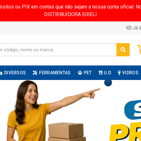
pósitos ou PIX em contas que não sejam a nossa conta oficial.
DISTRIBUIDORA EIRELI
Já é
DIVERSOS
FERRAMENTAS
PET
U.D
VIDROS