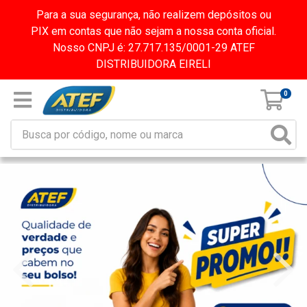
Para a sua segurança, não realizem depósitos ou
PIX em contas que não sejam a nossa conta oficial.
Nosso CNPJ é: 27.717.135/0001-29 ATEF
DISTRIBUIDORA EIRELI
0