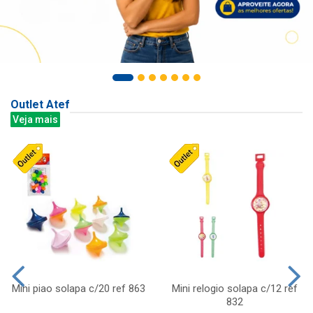
Outlet Atef
Veja mais
Mini piao solapa c/20 ref 863
Mini relogio solapa c/12 ref
832