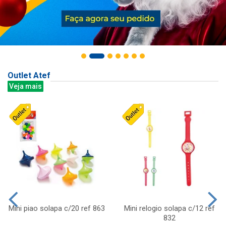
Outlet Atef
Veja mais
Mini piao solapa c/20 ref 863
Mini relogio solapa c/12 ref
832