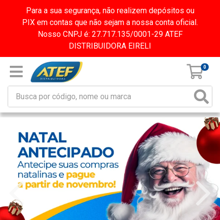
Para a sua segurança, não realizem depósitos ou
PIX em contas que não sejam a nossa conta oficial.
Nosso CNPJ é: 27.717.135/0001-29 ATEF
DISTRIBUIDORA EIRELI
0