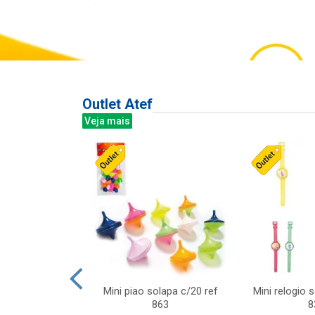
Outlet Atef
Veja mais
last c/div
Mini piao solapa c/20 ref
Mini relogio 
m ursinhos sor
863
8