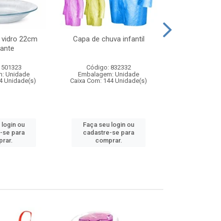
 vidro 22cm
Capa de chuva infantil
Jg prato fun
ante
diam
 501323
Código: 832332
Código:
: Unidade
Embalagem: Unidade
Embalagem
4 Unidade(s)
Caixa Com: 144 Unidade(s)
Caixa Com: 6
 login ou
Faça seu login ou
Faça seu 
-se para
cadastre-se para
cadastre
rar.
comprar.
comp