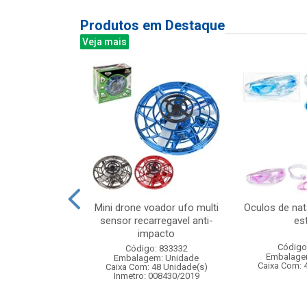
Produtos em Destaque
Veja mais
ra de ventosas
Mini drone voador ufo multi
Oculos de nat
e precisao com
sensor recarregavel anti-
es
ardo...
impacto
Código
: 836370
Código: 833332
Embalage
m: Unidade
Embalagem: Unidade
Caixa Com: 
24 Unidade(s)
Caixa Com: 48 Unidade(s)
BRI-0404-2023-16
Inmetro: 008430/2019