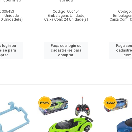
r 380ml so
sortida
: 006453
Código: 006454
Código:
m: Unidade
Embalagem: Unidade
Embalagem
30 Unidade(s)
Caixa Com: 24 Unidade(s)
Caixa Com: 1
 login ou
Faça seu login ou
Faça seu
e-se para
cadastre-se para
cadastre
prar.
comprar.
comp