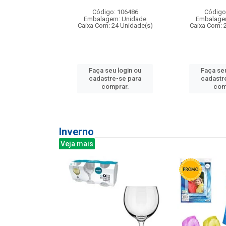
: 275814
Código: 106486
Código
m: Unidade
Embalagem: Unidade
Embalage
240 Unidade(s)
Caixa Com: 24 Unidade(s)
Caixa Com: 
u login ou
Faça seu login ou
Faça seu
e-se para
cadastre-se para
cadastr
prar.
comprar.
com
Inverno
Veja mais