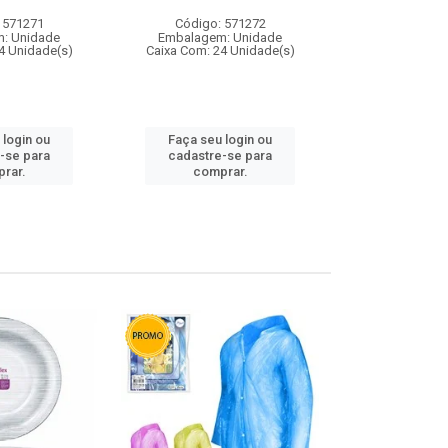
 571271
Código: 571272
Código:
: Unidade
Embalagem: Unidade
Embalagem
4 Unidade(s)
Caixa Com: 24 Unidade(s)
Caixa Com: 4
 login ou
Faça seu login ou
Faça seu 
-se para
cadastre-se para
cadastre
rar.
comprar.
comp