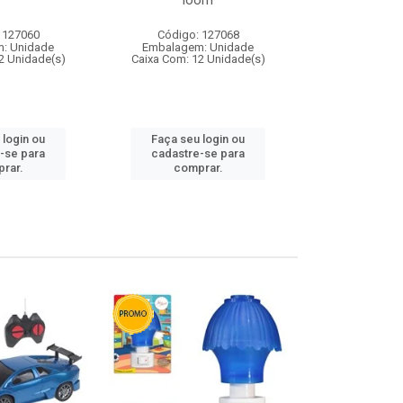
loom
 127060
Código: 127068
Código:
: Unidade
Embalagem: Unidade
Embalagem
2 Unidade(s)
Caixa Com: 12 Unidade(s)
Caixa Com: 1
 login ou
Faça seu login ou
Faça seu 
-se para
cadastre-se para
cadastre
rar.
comprar.
comp