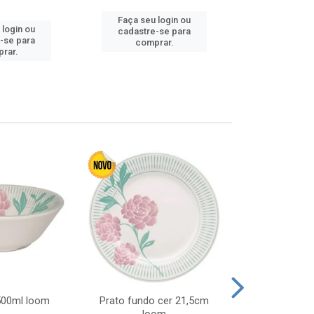
Faça seu login ou
 login ou
Faça seu 
cadastre-se para
-se para
cadastre
comprar.
rar.
comp
 500ml loom
Prato fundo cer 21,5cm
Prato raso c