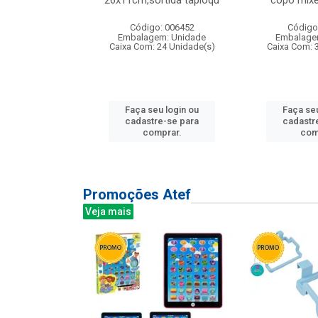
irios
26x11cm,sortida tapioqu
copo mixe
: 135177
Código: 006452
Código
m: Unidade
Embalagem: Unidade
Embalage
12 Unidade(s)
Caixa Com: 24 Unidade(s)
Caixa Com: 
u login ou
Faça seu login ou
Faça seu
e-se para
cadastre-se para
cadastr
prar.
comprar.
com
Promoções Atef
Veja mais