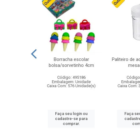
stico n.4 12cm
Borracha escolar
Paliteiro de a
bolsa/sorvetinho 4cm
mesa 
: 940550
Código: 495186
Código
m: Unidade
Embalagem: Unidade
Embalage
24 Unidade(s)
Caixa Com: 576 Unidade(s)
Caixa Com: 
u login ou
Faça seu login ou
Faça seu
e-se para
cadastre-se para
cadastr
prar.
comprar.
com