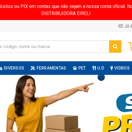
pósitos ou PIX em contas que não sejam a nossa conta oficial.
DISTRIBUIDORA EIRELI
Já é
DIVERSOS
FERRAMENTAS
PET
U.D
VIDROS