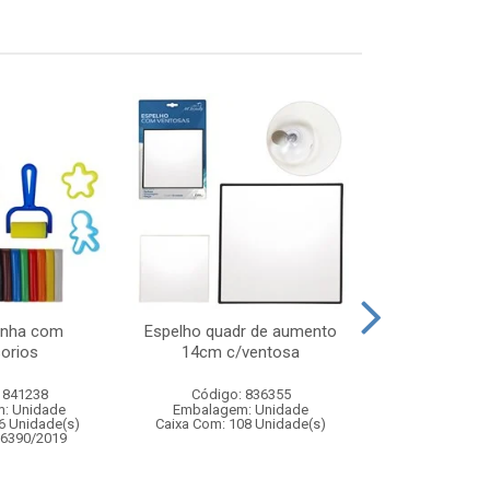
inha com
Espelho quadr de aumento
Jogo pul
orios
14cm c/ventosa
 841238
Código: 836355
Código:
: Unidade
Embalagem: Unidade
Embalagem
6 Unidade(s)
Caixa Com: 108 Unidade(s)
Caixa Com: 2
06390/2019
Inmetro: 0