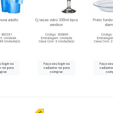
huva adulto
Cj tacas vidro 330ml 6pcs
Prato fundo
windsor
diam
: 832331
Código: 500859
Código:
m: Unidade
Embalagem: Unidade
Embalagem
44 Unidade(s)
Caixa Com: 6 Unidade(s)
Caixa Com: 2
 login ou
Faça seu login ou
Faça seu
e-se para
cadastre-se para
cadastre
prar.
comprar.
comp