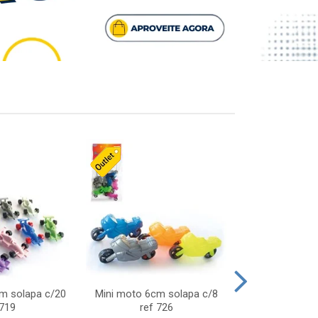
cm solapa c/20
Mini moto 6cm solapa c/8
Giro helice so
 719
ref 726
75