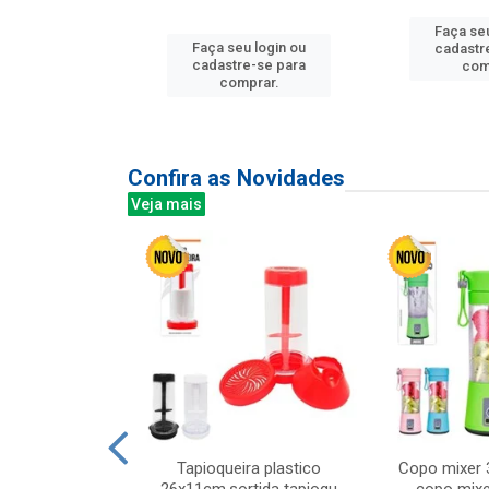
Faça seu
u login ou
Faça seu login ou
cadastr
e-se para
cadastre-se para
com
prar.
comprar.
Confira as Novidades
Veja mais
mesa cer 18cm
Tapioqueira plastico
Copo mixer 