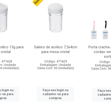
crilico 13g para
Saleiro de acrilico 7,5x4cm
Porta cracha
cristal
para mesa cristal
cordao ver
sort
: 471628
Código: 471629
Código:
m: Unidade
Embalagem: Unidade
Embalagem
36 Unidade(s)
Caixa Com: 36 Unidade(s)
Caixa Com: 3
 login ou
Faça seu login ou
Faça seu
e-se para
cadastre-se para
cadastre
prar.
comprar.
comp