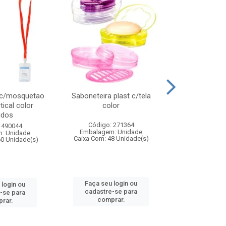
 c/mosquetao
Saboneteira plast c/tela
Prato plas
tical color
color
colo
idos
Código: 271364
Código:
 490044
Embalagem: Unidade
Embalagem
: Unidade
Caixa Com: 48 Unidade(s)
Caixa Com: 4
60 Unidade(s)
Faça seu login ou
Faça seu 
 login ou
cadastre-se para
cadastre
-se para
comprar.
comp
rar.