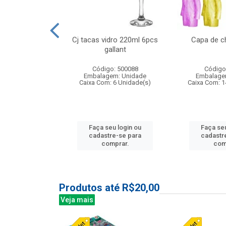
o raso 25,5cm
Cj tacas vidro 220ml 6pcs
Capa de c
e petala
gallant
: 503787
Código: 500088
Código
m: Unidade
Embalagem: Unidade
Embalage
24 Unidade(s)
Caixa Com: 6 Unidade(s)
Caixa Com: 1
u login ou
Faça seu login ou
Faça seu
e-se para
cadastre-se para
cadastr
prar.
comprar.
com
Produtos até R$20,00
Veja mais