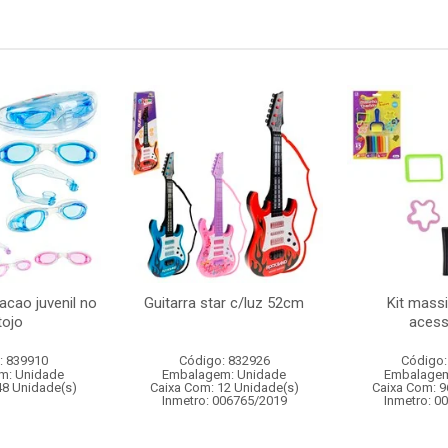
acao juvenil no
Guitarra star c/luz 52cm
Kit mass
tojo
acess
: 839910
Código: 832926
Código:
m: Unidade
Embalagem: Unidade
Embalagem
48 Unidade(s)
Caixa Com: 12 Unidade(s)
Caixa Com: 9
Inmetro: 006765/2019
Inmetro: 0