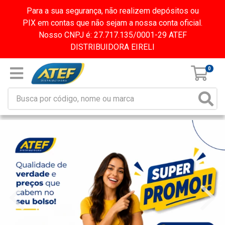
Para a sua segurança, não realizem depósitos ou
PIX em contas que não sejam a nossa conta oficial.
Nosso CNPJ é: 27.717.135/0001-29 ATEF
DISTRIBUIDORA EIRELI
0