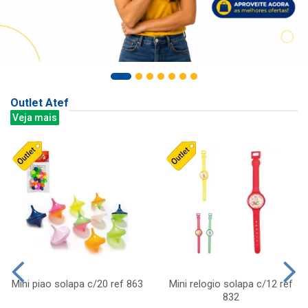
Outlet Atef
Veja mais
Mini piao solapa c/20 ref 863
Mini relogio solapa c/12 ref
832