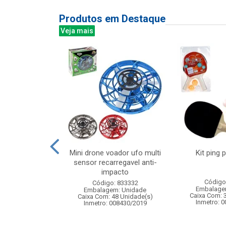
Produtos em Destaque
Veja mais
 100led bco frio
Mini drone voador ufo multi
Kit ping 
m 127v 8f
sensor recarregavel anti-
impacto
: 842934
Código
Código: 833332
m: Unidade
Embalage
Embalagem: Unidade
60 Unidade(s)
Caixa Com: 
Caixa Com: 48 Unidade(s)
Inmetro: 
Inmetro: 008430/2019