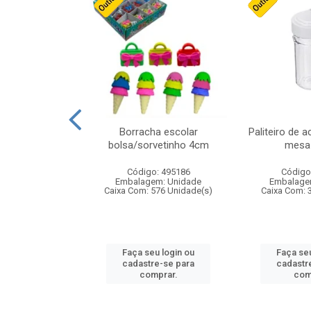
cores sortidas
Borracha escolar
Paliteiro de a
ref 130s
bolsa/sorvetinho 4cm
mesa 
: 826147
Código: 495186
Código
m: Unidade
Embalagem: Unidade
Embalage
160 Unidade(s)
Caixa Com: 576 Unidade(s)
Caixa Com: 
u login ou
Faça seu login ou
Faça seu
e-se para
cadastre-se para
cadastr
prar.
comprar.
com