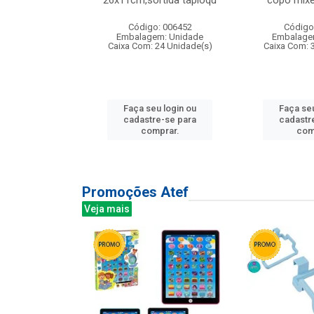
irios
26x11cm,sortida tapioqu
copo mixe
: 135177
Código: 006452
Código
m: Unidade
Embalagem: Unidade
Embalage
12 Unidade(s)
Caixa Com: 24 Unidade(s)
Caixa Com: 
u login ou
Faça seu login ou
Faça seu
e-se para
cadastre-se para
cadastr
prar.
comprar.
com
Promoções Atef
Veja mais