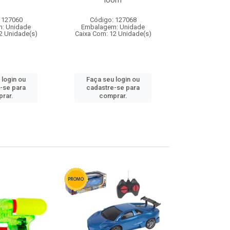
loom
 127060
Código: 127068
Código:
: Unidade
Embalagem: Unidade
Embalagem
2 Unidade(s)
Caixa Com: 12 Unidade(s)
Caixa Com: 1
 login ou
Faça seu login ou
Faça seu 
-se para
cadastre-se para
cadastre
rar.
comprar.
comp