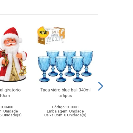
l giratorio
Taca vidro blue bali 340ml
Piao top 
x10cm
c/6pcs
dispa
 838488
Código: 838881
Código:
: Unidade
Embalagem: Unidade
Embalagem
6 Unidade(s)
Caixa Com: 8 Unidade(s)
Caixa Com: 6
Inmetro: 0