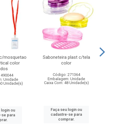
 c/mosquetao
Saboneteira plast c/tela
Prato plas
tical color
color
colo
idos
Código: 271364
Código:
 490044
Embalagem: Unidade
Embalagem
: Unidade
Caixa Com: 48 Unidade(s)
Caixa Com: 4
60 Unidade(s)
Faça seu login ou
Faça seu 
 login ou
cadastre-se para
cadastre
-se para
comprar.
comp
rar.