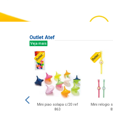
Outlet Atef
Veja mais
last c/div
Mini piao solapa c/20 ref
Mini relogio 
m ursinhos sor
863
8