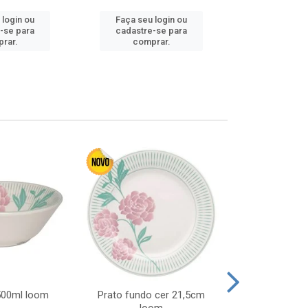
 login ou
Faça seu login ou
Faça seu 
-se para
cadastre-se para
cadastre
rar.
comprar.
comp
 500ml loom
Prato fundo cer 21,5cm
Prato raso c