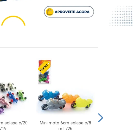
cm solapa c/20
Mini moto 6cm solapa c/8
Giro helice so
 719
ref 726
75