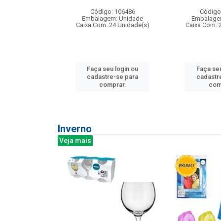
: 275814
Código: 106486
Código
m: Unidade
Embalagem: Unidade
Embalage
240 Unidade(s)
Caixa Com: 24 Unidade(s)
Caixa Com: 
u login ou
Faça seu login ou
Faça seu
e-se para
cadastre-se para
cadastr
prar.
comprar.
com
Inverno
Veja mais