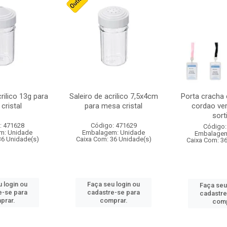
crilico 13g para
Saleiro de acrilico 7,5x4cm
Porta cracha
cristal
para mesa cristal
cordao ver
sort
: 471628
Código: 471629
Código:
m: Unidade
Embalagem: Unidade
Embalagem
36 Unidade(s)
Caixa Com: 36 Unidade(s)
Caixa Com: 3
 login ou
Faça seu login ou
Faça seu
e-se para
cadastre-se para
cadastre
prar.
comprar.
comp