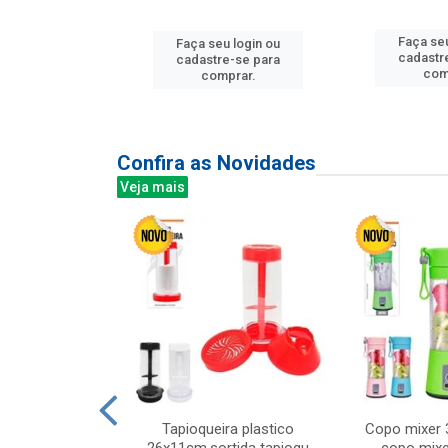
u login ou
Faça seu
Faça seu login ou
e-se para
cadastr
cadastre-se para
prar.
com
comprar.
Confira as Novidades
Veja mais
mesa cer 18cm
Tapioqueira plastico
Copo mixer 