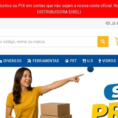
pósitos ou PIX em contas que não sejam a nossa conta oficial.
DISTRIBUIDORA EIRELI
Já é
DIVERSOS
FERRAMENTAS
PET
U.D
VIDROS