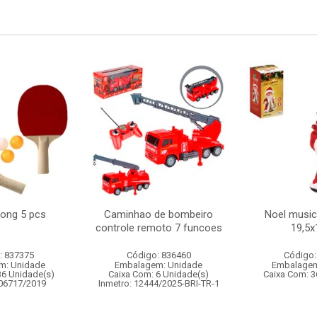
pong 5 pcs
Caminhao de bombeiro
Noel musica
controle remoto 7 funcoes
19,5
: 837375
Código: 836460
Código:
m: Unidade
Embalagem: Unidade
Embalagem
36 Unidade(s)
Caixa Com: 6 Unidade(s)
Caixa Com: 3
006717/2019
Inmetro: 12444/2025-BRI-TR-1