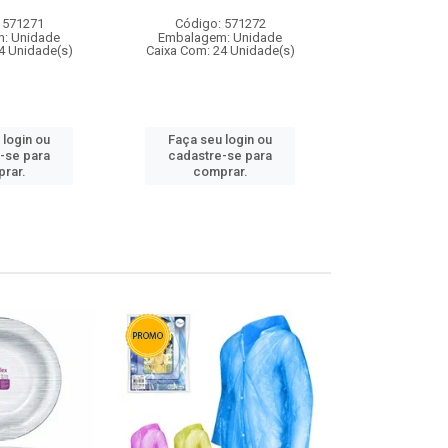
 571271
Código: 571272
Código:
: Unidade
Embalagem: Unidade
Embalagem
4 Unidade(s)
Caixa Com: 24 Unidade(s)
Caixa Com: 4
 login ou
Faça seu login ou
Faça seu 
-se para
cadastre-se para
cadastre
rar.
comprar.
comp