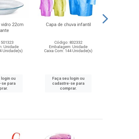
 vidro 22cm
Capa de chuva infantil
Jg prato fun
ante
diam
 501323
Código: 832332
Código:
: Unidade
Embalagem: Unidade
Embalagem
4 Unidade(s)
Caixa Com: 144 Unidade(s)
Caixa Com: 6
 login ou
Faça seu login ou
Faça seu 
-se para
cadastre-se para
cadastre
rar.
comprar.
comp