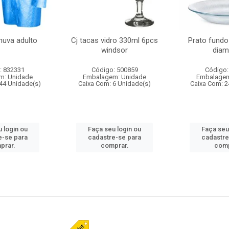
huva adulto
Cj tacas vidro 330ml 6pcs
Prato fundo
windsor
diam
: 832331
Código: 500859
Código:
m: Unidade
Embalagem: Unidade
Embalagem
44 Unidade(s)
Caixa Com: 6 Unidade(s)
Caixa Com: 2
 login ou
Faça seu login ou
Faça seu
e-se para
cadastre-se para
cadastre
prar.
comprar.
comp