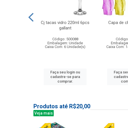
o raso 25,5cm
Cj tacas vidro 220ml 6pcs
Capa de c
e petala
gallant
: 503787
Código: 500088
Código
m: Unidade
Embalagem: Unidade
Embalage
24 Unidade(s)
Caixa Com: 6 Unidade(s)
Caixa Com: 1
u login ou
Faça seu login ou
Faça seu
e-se para
cadastre-se para
cadastr
prar.
comprar.
com
Produtos até R$20,00
Veja mais