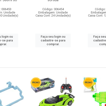
r 380ml so
sortida
: 006453
Código: 006454
Código:
m: Unidade
Embalagem: Unidade
Embalagem
30 Unidade(s)
Caixa Com: 24 Unidade(s)
Caixa Com: 1
 login ou
Faça seu login ou
Faça seu
e-se para
cadastre-se para
cadastre
prar.
comprar.
comp