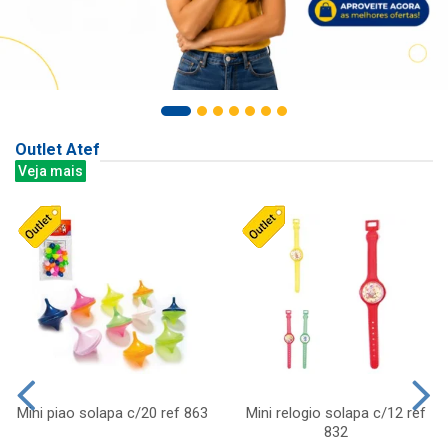
Outlet Atef
Veja mais
Mini piao solapa c/20 ref 863
Mini relogio solapa c/12 ref
832