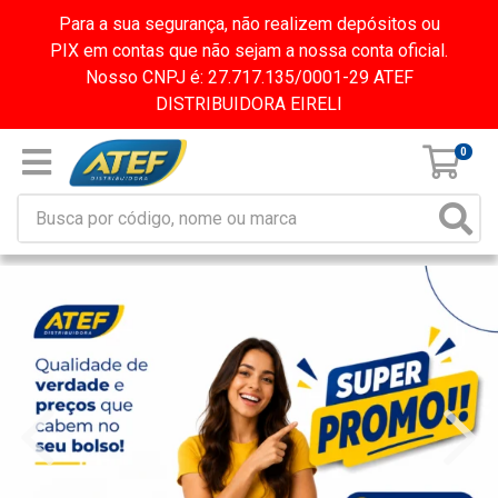
Para a sua segurança, não realizem depósitos ou
PIX em contas que não sejam a nossa conta oficial.
Nosso CNPJ é: 27.717.135/0001-29 ATEF
DISTRIBUIDORA EIRELI
0