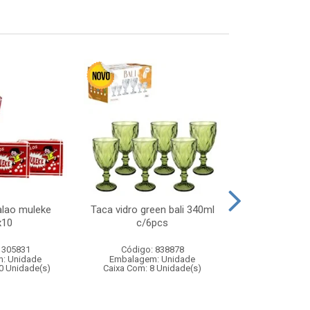
alao muleke
Taca vidro green bali 340ml
Pistola lanc
x10
c/6pcs
 305831
Código: 838878
Código:
: Unidade
Embalagem: Unidade
Embalagem
0 Unidade(s)
Caixa Com: 8 Unidade(s)
Caixa Com: 1
Inmetro: 0