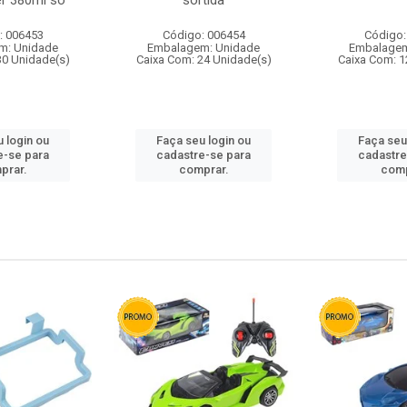
r 380ml so
sortida
: 006453
Código: 006454
Código:
m: Unidade
Embalagem: Unidade
Embalagem
30 Unidade(s)
Caixa Com: 24 Unidade(s)
Caixa Com: 1
 login ou
Faça seu login ou
Faça seu
e-se para
cadastre-se para
cadastre
prar.
comprar.
comp