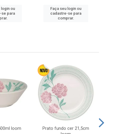
 login ou
Faça seu login ou
Faça seu 
-se para
cadastre-se para
cadastre
rar.
comprar.
comp
 500ml loom
Prato fundo cer 21,5cm
Prato raso c