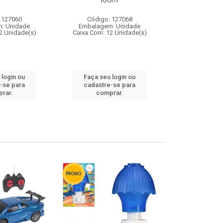
loom
 127060
Código: 127068
Código:
: Unidade
Embalagem: Unidade
Embalagem
2 Unidade(s)
Caixa Com: 12 Unidade(s)
Caixa Com: 1
 login ou
Faça seu login ou
Faça seu 
-se para
cadastre-se para
cadastre
rar.
comprar.
comp