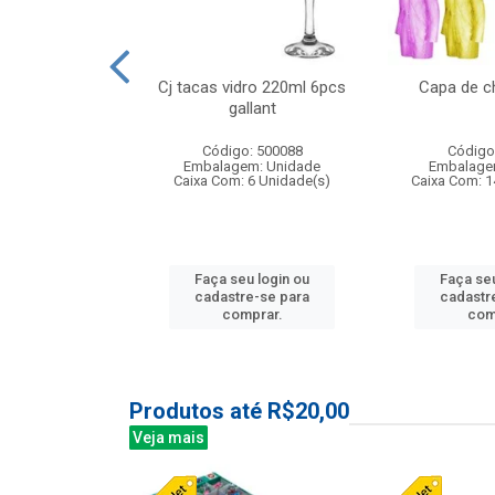
o raso 25,5cm
Cj tacas vidro 220ml 6pcs
Capa de c
e petala
gallant
: 503787
Código: 500088
Código
m: Unidade
Embalagem: Unidade
Embalage
24 Unidade(s)
Caixa Com: 6 Unidade(s)
Caixa Com: 1
u login ou
Faça seu login ou
Faça seu
e-se para
cadastre-se para
cadastr
prar.
comprar.
com
Produtos até R$20,00
Veja mais