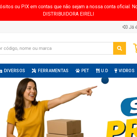
pósitos ou PIX em contas que não sejam a nossa conta oficial.
DISTRIBUIDORA EIRELI
Já é
DIVERSOS
FERRAMENTAS
PET
U.D
VIDROS