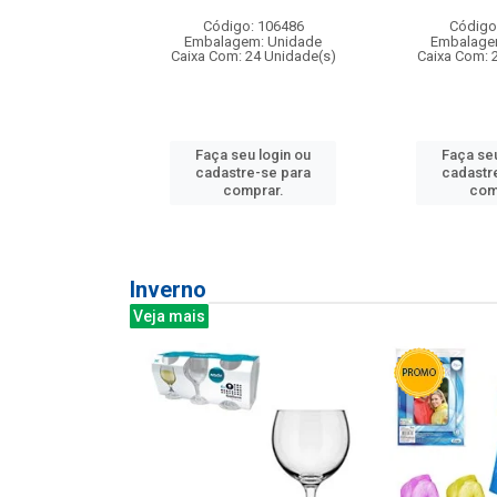
: 275814
Código: 106486
Código
m: Unidade
Embalagem: Unidade
Embalage
240 Unidade(s)
Caixa Com: 24 Unidade(s)
Caixa Com: 
u login ou
Faça seu login ou
Faça seu
e-se para
cadastre-se para
cadastr
prar.
comprar.
com
Inverno
Veja mais