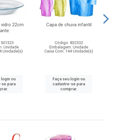
 vidro 22cm
Capa de chuva infantil
Jg prato fun
ante
diam
 501323
Código: 832332
Código:
: Unidade
Embalagem: Unidade
Embalagem
4 Unidade(s)
Caixa Com: 144 Unidade(s)
Caixa Com: 6
 login ou
Faça seu login ou
Faça seu 
-se para
cadastre-se para
cadastre
rar.
comprar.
comp