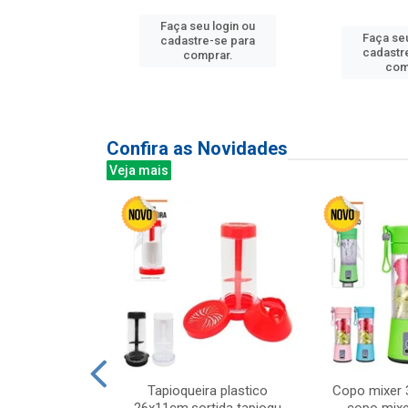
u login ou
Faça seu login ou
Faça seu
e-se para
cadastre-se para
cadastr
prar.
comprar.
com
Confira as Novidades
Veja mais
mesa cer 18cm
Tapioqueira plastico
Copo mixer 