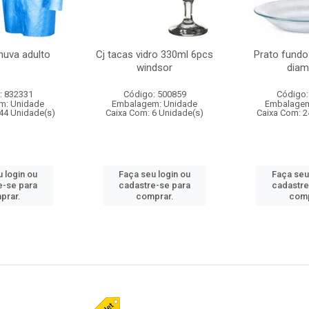
huva adulto
Cj tacas vidro 330ml 6pcs
Prato fundo
windsor
diam
: 832331
Código: 500859
Código:
m: Unidade
Embalagem: Unidade
Embalagem
44 Unidade(s)
Caixa Com: 6 Unidade(s)
Caixa Com: 2
 login ou
Faça seu login ou
Faça seu
e-se para
cadastre-se para
cadastre
prar.
comprar.
comp