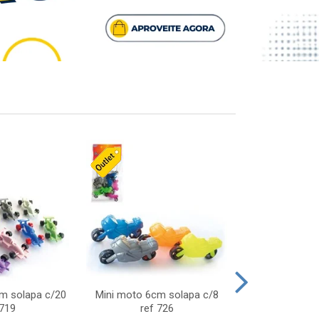
cm solapa c/20
Mini moto 6cm solapa c/8
Giro helice so
 719
ref 726
75