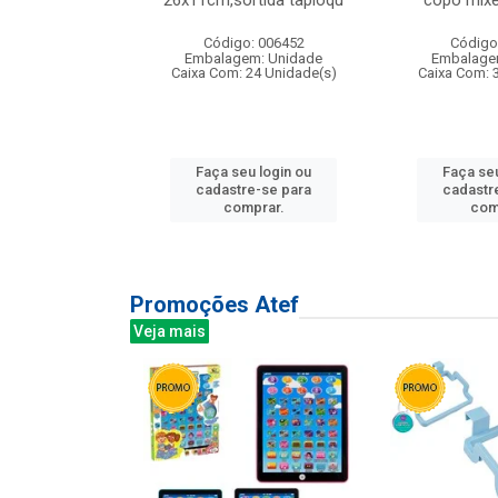
irios
26x11cm,sortida tapioqu
copo mixe
: 135177
Código: 006452
Código
m: Unidade
Embalagem: Unidade
Embalage
12 Unidade(s)
Caixa Com: 24 Unidade(s)
Caixa Com: 
u login ou
Faça seu login ou
Faça seu
e-se para
cadastre-se para
cadastr
prar.
comprar.
com
Promoções Atef
Veja mais