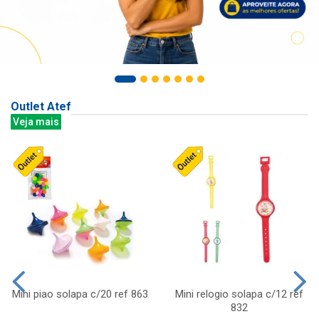
Outlet Atef
Veja mais
Mini piao solapa c/20 ref 863
Mini relogio solapa c/12 ref
832