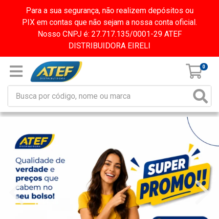
Para a sua segurança, não realizem depósitos ou
PIX em contas que não sejam a nossa conta oficial.
Nosso CNPJ é: 27.717.135/0001-29 ATEF
DISTRIBUIDORA EIRELI
0