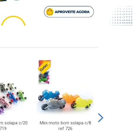
cm solapa c/20
Mini moto 6cm solapa c/8
Giro helice so
 719
ref 726
75