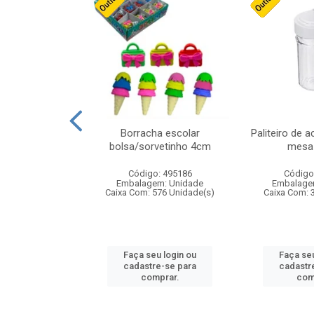
cores sortidas
Borracha escolar
Paliteiro de a
ref 130s
bolsa/sorvetinho 4cm
mesa 
: 826147
Código: 495186
Código
m: Unidade
Embalagem: Unidade
Embalage
160 Unidade(s)
Caixa Com: 576 Unidade(s)
Caixa Com: 
u login ou
Faça seu login ou
Faça seu
e-se para
cadastre-se para
cadastr
prar.
comprar.
com