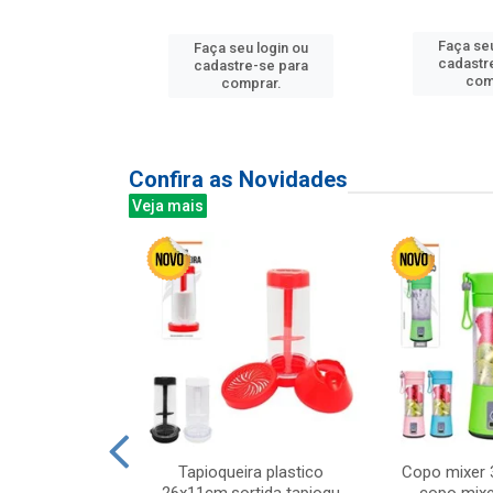
u login ou
Faça seu
Faça seu login ou
e-se para
cadastr
cadastre-se para
prar.
com
comprar.
Confira as Novidades
Veja mais
mesa cer 18cm
Tapioqueira plastico
Copo mixer 