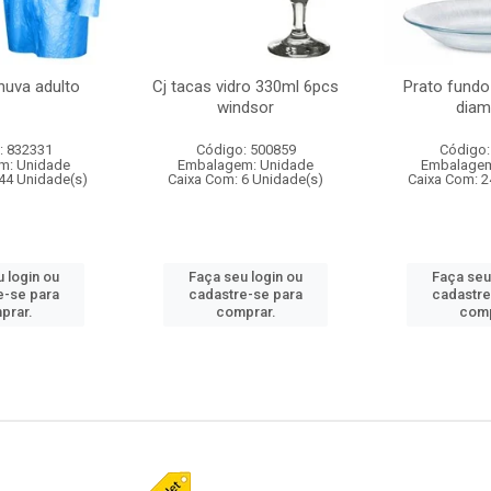
huva adulto
Cj tacas vidro 330ml 6pcs
Prato fundo
windsor
diam
: 832331
Código: 500859
Código:
m: Unidade
Embalagem: Unidade
Embalagem
44 Unidade(s)
Caixa Com: 6 Unidade(s)
Caixa Com: 2
 login ou
Faça seu login ou
Faça seu
e-se para
cadastre-se para
cadastre
prar.
comprar.
comp