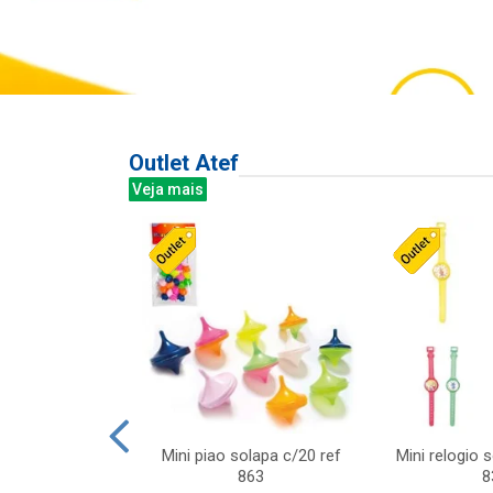
Outlet Atef
Veja mais
last c/div
Mini piao solapa c/20 ref
Mini relogio 
m ursinhos sor
863
8