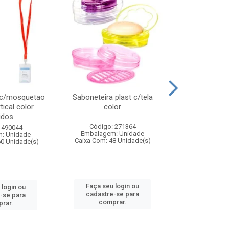
 c/mosquetao
Saboneteira plast c/tela
Prato plas
tical color
color
colo
idos
Código: 271364
Código:
 490044
Embalagem: Unidade
Embalagem
: Unidade
Caixa Com: 48 Unidade(s)
Caixa Com: 4
60 Unidade(s)
Faça seu login ou
Faça seu 
 login ou
cadastre-se para
cadastre
-se para
comprar.
comp
rar.