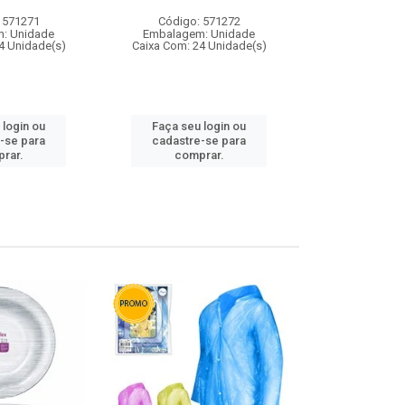
 571271
Código: 571272
Código:
: Unidade
Embalagem: Unidade
Embalagem
4 Unidade(s)
Caixa Com: 24 Unidade(s)
Caixa Com: 4
 login ou
Faça seu login ou
Faça seu 
-se para
cadastre-se para
cadastre
rar.
comprar.
comp