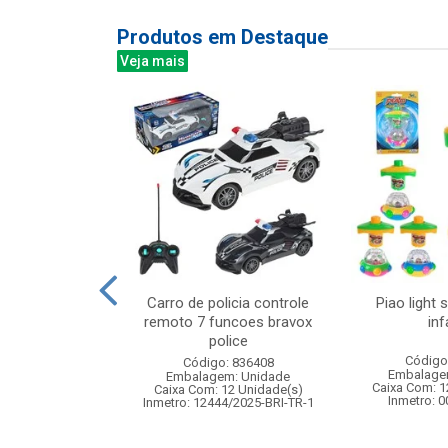
Produtos em Destaque
Veja mais
 niveis 190l
Carro de policia controle
Piao light 
x25cm
remoto 7 funcoes bravox
inf
police
: 831938
Código
Código: 836408
m: Unidade
Embalage
Embalagem: Unidade
12 Unidade(s)
Caixa Com: 1
Caixa Com: 12 Unidade(s)
007345/2018
Inmetro: 
Inmetro: 12444/2025-BRI-TR-1