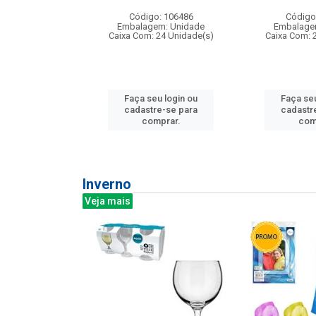
: 275814
Código: 106486
Código
m: Unidade
Embalagem: Unidade
Embalage
240 Unidade(s)
Caixa Com: 24 Unidade(s)
Caixa Com: 
u login ou
Faça seu login ou
Faça seu
e-se para
cadastre-se para
cadastr
prar.
comprar.
com
Inverno
Veja mais