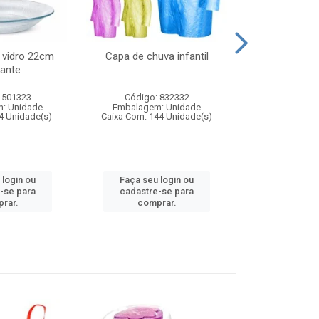
 vidro 22cm
Capa de chuva infantil
Jg prato fun
ante
diam
 501323
Código: 832332
Código:
: Unidade
Embalagem: Unidade
Embalagem
4 Unidade(s)
Caixa Com: 144 Unidade(s)
Caixa Com: 6
 login ou
Faça seu login ou
Faça seu 
-se para
cadastre-se para
cadastre
rar.
comprar.
comp