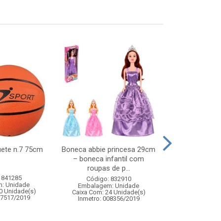
uete n.7 75cm
Boneca abbie princesa 29cm
Enf tambor ve
– boneca infantil com
roupas de p...
 841285
Código:
Código: 832910
: Unidade
Embalagem
Embalagem: Unidade
0 Unidade(s)
Caixa Com: 12
Caixa Com: 24 Unidade(s)
07517/2019
Inmetro: 008356/2019