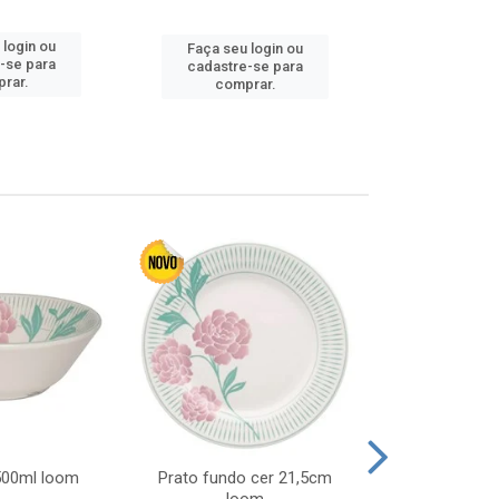
Faça seu 
 login ou
Faça seu login ou
cadastre
-se para
cadastre-se para
comp
rar.
comprar.
 500ml loom
Prato fundo cer 21,5cm
Prato raso c