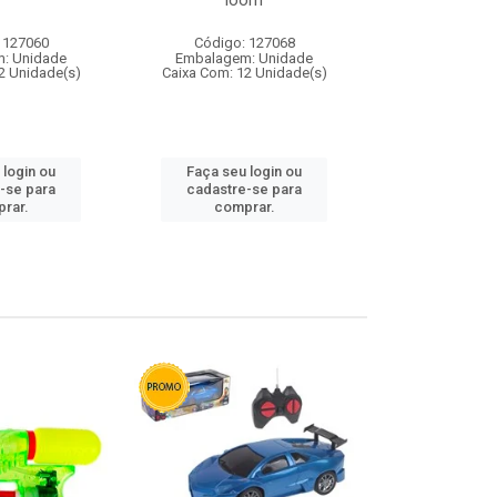
loom
 127060
Código: 127068
Código:
: Unidade
Embalagem: Unidade
Embalagem
2 Unidade(s)
Caixa Com: 12 Unidade(s)
Caixa Com: 1
 login ou
Faça seu login ou
Faça seu 
-se para
cadastre-se para
cadastre
rar.
comprar.
comp