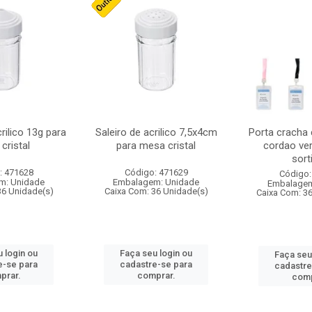
crilico 13g para
Saleiro de acrilico 7,5x4cm
Porta cracha
cristal
para mesa cristal
cordao ver
sort
: 471628
Código: 471629
Código:
m: Unidade
Embalagem: Unidade
Embalagem
36 Unidade(s)
Caixa Com: 36 Unidade(s)
Caixa Com: 3
 login ou
Faça seu login ou
Faça seu
e-se para
cadastre-se para
cadastre
prar.
comprar.
comp