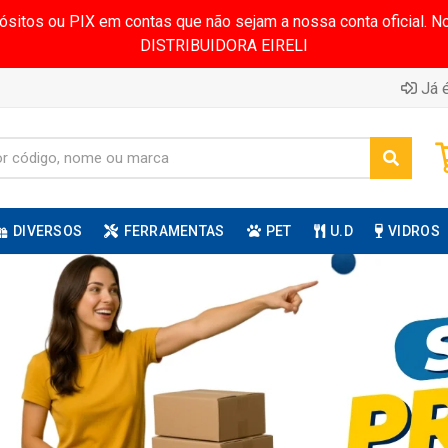
pósitos ou PIX em contas que não sejam a nossa conta oficial.
DISTRIBUIDORA EIRELI
Já é
DIVERSOS
FERRAMENTAS
PET
U.D
VIDROS