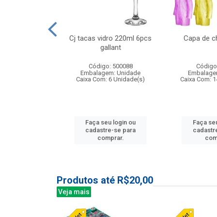
o raso 25,5cm
Cj tacas vidro 220ml 6pcs
Capa de c
e petala
gallant
: 503787
Código: 500088
Código
m: Unidade
Embalagem: Unidade
Embalage
24 Unidade(s)
Caixa Com: 6 Unidade(s)
Caixa Com: 1
u login ou
Faça seu login ou
Faça seu
e-se para
cadastre-se para
cadastr
prar.
comprar.
com
Produtos até R$20,00
Veja mais