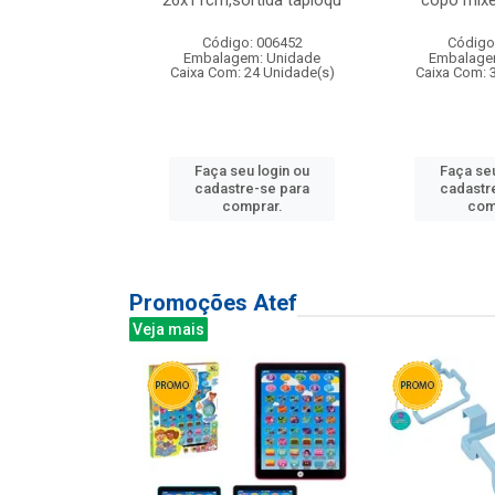
irios
26x11cm,sortida tapioqu
copo mixe
: 135177
Código: 006452
Código
m: Unidade
Embalagem: Unidade
Embalage
12 Unidade(s)
Caixa Com: 24 Unidade(s)
Caixa Com: 
u login ou
Faça seu login ou
Faça seu
e-se para
cadastre-se para
cadastr
prar.
comprar.
com
Promoções Atef
Veja mais