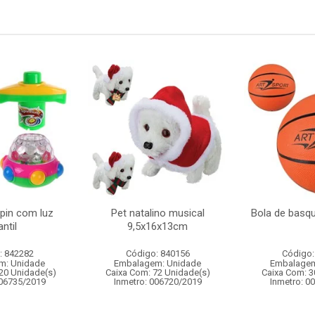
spin com luz
Pet natalino musical
Bola de basq
antil
9,5x16x13cm
: 842282
Código: 840156
Código:
m: Unidade
Embalagem: Unidade
Embalagem
20 Unidade(s)
Caixa Com: 72 Unidade(s)
Caixa Com: 3
006735/2019
Inmetro: 006720/2019
Inmetro: 0