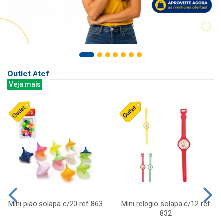
Outlet Atef
Veja mais
Mini piao solapa c/20 ref 863
Mini relogio solapa c/12 ref
832