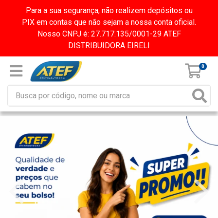
Para a sua segurança, não realizem depósitos ou
PIX em contas que não sejam a nossa conta oficial.
Nosso CNPJ é: 27.717.135/0001-29 ATEF
DISTRIBUIDORA EIRELI
0