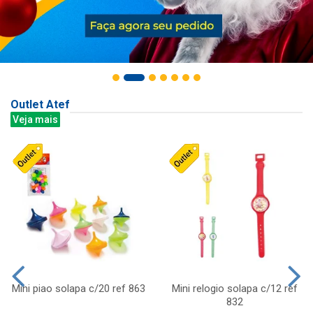
Outlet Atef
Veja mais
Mini piao solapa c/20 ref 863
Mini relogio solapa c/12 ref
832