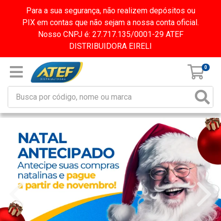
Para a sua segurança, não realizem depósitos ou
PIX em contas que não sejam a nossa conta oficial.
Nosso CNPJ é: 27.717.135/0001-29 ATEF
DISTRIBUIDORA EIRELI
0