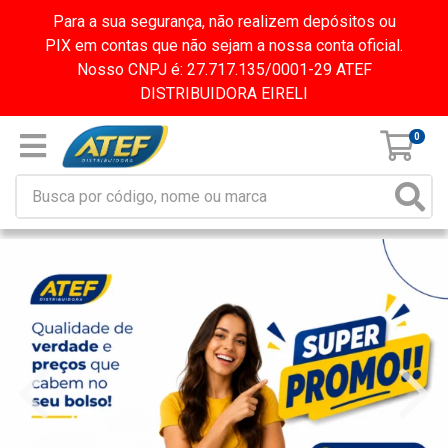
Para a sua segurança, não realizem depósitos ou
PIX em contas que não sejam a nossa conta oficial.
Nosso CNPJ é: 27.717.135/0001-29 ATEF
DISTRIBUIDORA EIRELI
0