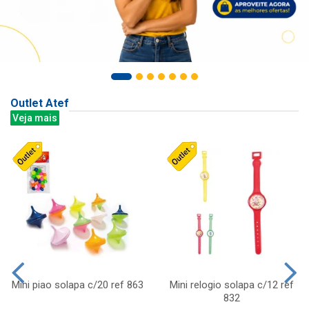
Outlet Atef
Veja mais
Mini piao solapa c/20 ref 863
Mini relogio solapa c/12 ref
832