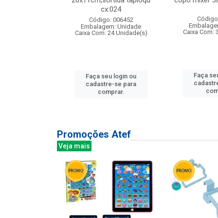
s cx:012
26x11cm,sortida tapioqu
copo mixer 3
cx:024
: 135177
Código
Código: 006452
m: Unidade
Embalage
Embalagem: Unidade
12 Unidade(s)
Caixa Com: 
Caixa Com: 24 Unidade(s)
u login ou
Faça seu
Faça seu login ou
e-se para
cadastr
cadastre-se para
prar.
com
comprar.
Promoções Atef
Veja mais