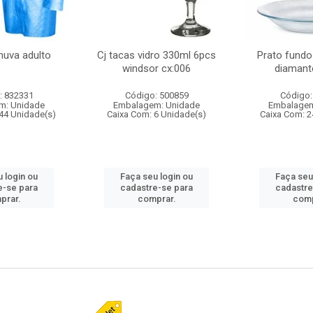
huva adulto
Cj tacas vidro 330ml 6pcs
Prato fundo
windsor cx:006
diamant
: 832331
Código: 500859
Código:
m: Unidade
Embalagem: Unidade
Embalagem
44 Unidade(s)
Caixa Com: 6 Unidade(s)
Caixa Com: 2
 login ou
Faça seu login ou
Faça seu
e-se para
cadastre-se para
cadastre
prar.
comprar.
comp