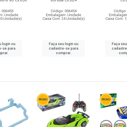
80ml so cx:030
sortida cx:024
cx:
: 006453
Código: 006454
Código:
m: Unidade
Embalagem: Unidade
Embalagem
30 Unidade(s)
Caixa Com: 24 Unidade(s)
Caixa Com: 1
 login ou
Faça seu login ou
Faça seu
e-se para
cadastre-se para
cadastre
prar.
comprar.
comp