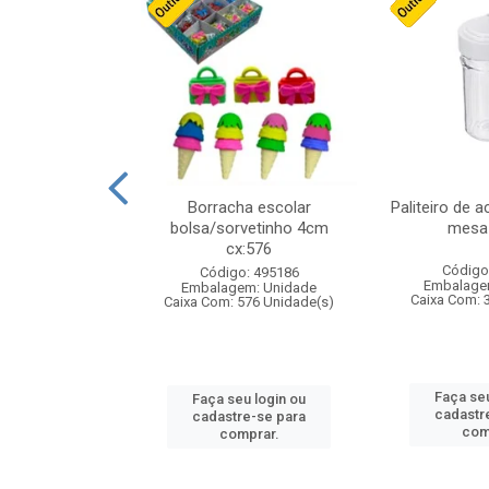
stico n.4 12cm
Borracha escolar
Paliteiro de a
bolsa/sorvetinho 4cm
mesa 
cx:576
: 940550
Código
Código: 495186
m: Unidade
Embalage
Embalagem: Unidade
24 Unidade(s)
Caixa Com: 
Caixa Com: 576 Unidade(s)
u login ou
Faça seu
Faça seu login ou
e-se para
cadastr
cadastre-se para
prar.
com
comprar.