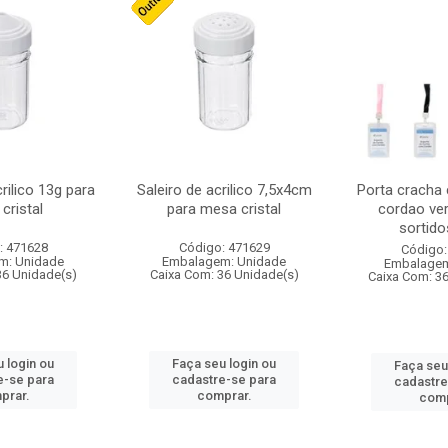
crilico 13g para
Saleiro de acrilico 7,5x4cm
Porta cracha
cristal
para mesa cristal
cordao ver
sortidos
: 471628
Código: 471629
Código:
m: Unidade
Embalagem: Unidade
Embalagem
36 Unidade(s)
Caixa Com: 36 Unidade(s)
Caixa Com: 3
 login ou
Faça seu login ou
Faça seu
e-se para
cadastre-se para
cadastre
prar.
comprar.
comp