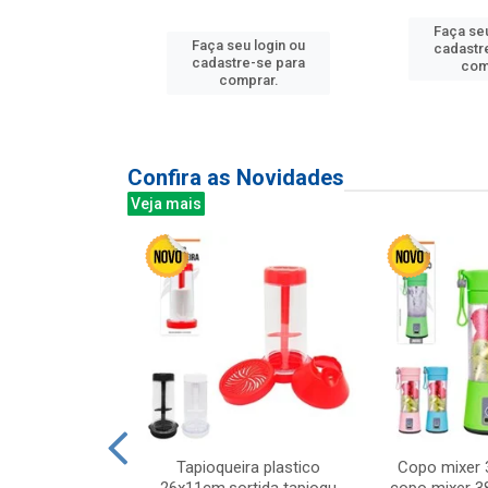
Faça seu
Faça seu login ou
u login ou
cadastr
cadastre-se para
e-se para
com
comprar.
prar.
Confira as Novidades
Veja mais
mesa cer 18cm
Tapioqueira plastico
Copo mixer 