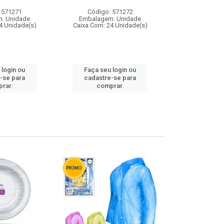
 571271
Código: 571272
Código:
: Unidade
Embalagem: Unidade
Embalagem
4 Unidade(s)
Caixa Com: 24 Unidade(s)
Caixa Com: 4
 login ou
Faça seu login ou
Faça seu 
-se para
cadastre-se para
cadastre
rar.
comprar.
comp