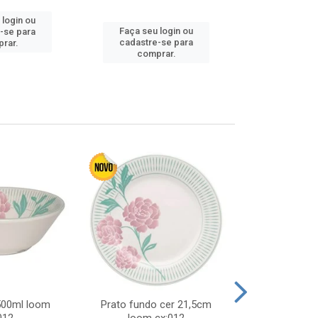
 login ou
Faça seu 
Faça seu login ou
-se para
cadastre
cadastre-se para
rar.
comp
comprar.
 500ml loom
Prato fundo cer 21,5cm
Prato raso c