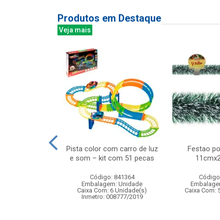
Produtos em Destaque
Veja mais
 peixes - jogo
Pista color com carro de luz
Festao po
terativo para
e som – kit com 51 pecas
11cmx2
ncas...
Código: 841364
Código
: 830097
Embalagem: Unidade
Embalage
m: Unidade
Caixa Com: 6 Unidade(s)
Caixa Com: 
24 Unidade(s)
Inmetro: 008777/2019
004586/2019