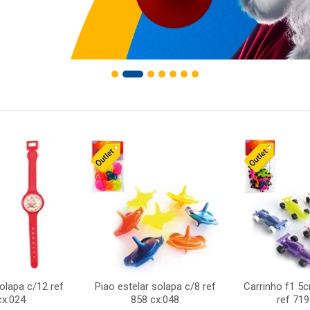
solapa c/12 ref
Piao estelar solapa c/8 ref
Carrinho f1 5
cx:024
858 cx:048
ref 719