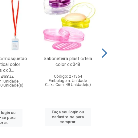
 c/mosquetao
Saboneteira plast c/tela
Prato plas
tical color
color cx:048
colorido
 cx:3...
Código: 271364
Código:
 490044
Embalagem: Unidade
Embalagem
: Unidade
Caixa Com: 48 Unidade(s)
Caixa Com: 4
60 Unidade(s)
Faça seu login ou
Faça seu 
 login ou
cadastre-se para
cadastre
-se para
comprar.
comp
rar.