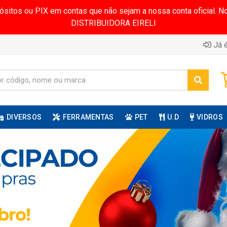
pósitos ou PIX em contas que não sejam a nossa conta oficial.
DISTRIBUIDORA EIRELI
Já é
DIVERSOS
FERRAMENTAS
PET
U.D
VIDROS