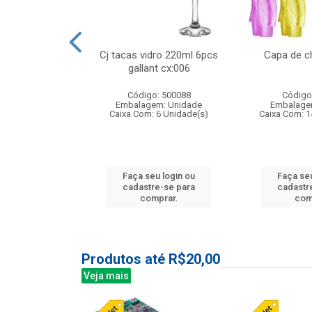
 vidro 23,5cm
Cj tacas vidro 220ml 6pcs
Capa de c
etala cx:024
gallant cx:006
: 503788
Código: 500088
Código
m: Unidade
Embalagem: Unidade
Embalage
24 Unidade(s)
Caixa Com: 6 Unidade(s)
Caixa Com: 1
u login ou
Faça seu login ou
Faça seu
e-se para
cadastre-se para
cadastr
prar.
comprar.
com
Produtos até R$20,00
Veja mais