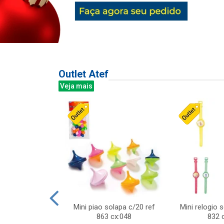
Outlet Atef
Veja mais
last c/div
Mini piao solapa c/20 ref
Mini relogio 
m ursinhos sor
863 cx:048
832 