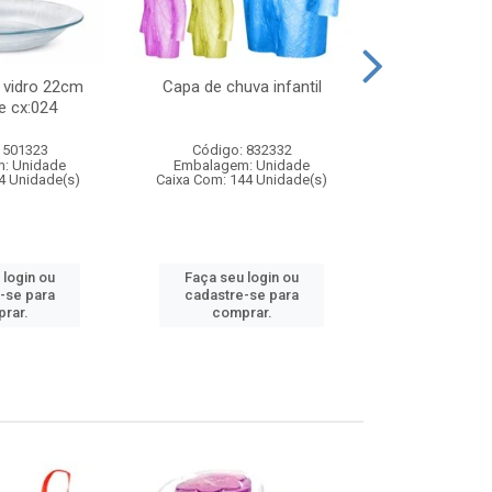
 vidro 22cm
Capa de chuva infantil
Jg prato fun
e cx:024
diam
 501323
Código: 832332
Código:
: Unidade
Embalagem: Unidade
Embalagem
4 Unidade(s)
Caixa Com: 144 Unidade(s)
Caixa Com: 6
 login ou
Faça seu login ou
Faça seu 
-se para
cadastre-se para
cadastre
rar.
comprar.
comp