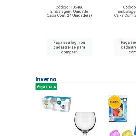
:240
Código: 106486
Código
: 275814
Embalagem: Unidade
Embalage
m: Unidade
Caixa Com: 24 Unidade(s)
Caixa Com: 
240 Unidade(s)
Faça seu login ou
Faça seu
u login ou
cadastre-se para
cadastr
e-se para
comprar.
com
prar.
Inverno
Veja mais