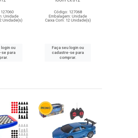
012
loom cx:012
cx:
 127060
Código: 127068
Código:
: Unidade
Embalagem: Unidade
Embalagem
2 Unidade(s)
Caixa Com: 12 Unidade(s)
Caixa Com: 1
 login ou
Faça seu login ou
Faça seu 
-se para
cadastre-se para
cadastre
rar.
comprar.
comp