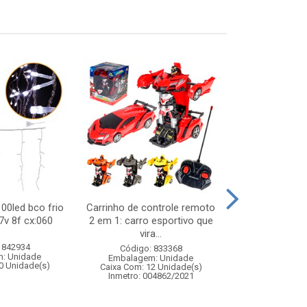
100led bco frio
Carrinho de controle remoto
Kit mass
7v 8f cx:060
2 em 1: carro esportivo que
acess
vira...
 842934
Código:
Código: 833368
: Unidade
Embalagem
Embalagem: Unidade
0 Unidade(s)
Caixa Com: 9
Caixa Com: 12 Unidade(s)
Inmetro: 0
Inmetro: 004862/2021