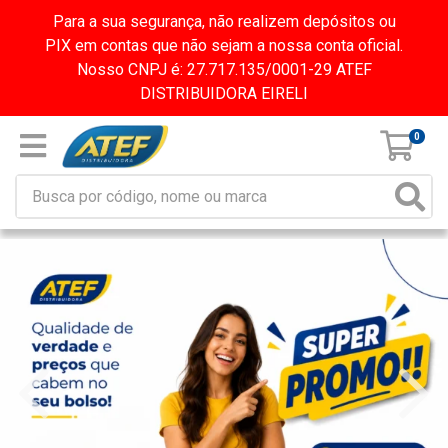
Para a sua segurança, não realizem depósitos ou
PIX em contas que não sejam a nossa conta oficial.
Nosso CNPJ é: 27.717.135/0001-29 ATEF
DISTRIBUIDORA EIRELI
0