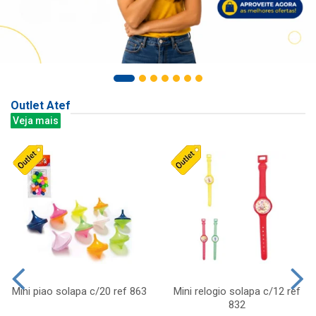
Outlet Atef
Veja mais
Mini piao solapa c/20 ref 863
Mini relogio solapa c/12 ref
832