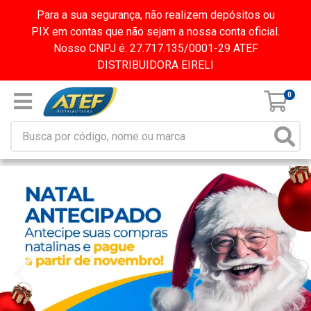
Para a sua segurança, não realizem depósitos ou
PIX em contas que não sejam a nossa conta oficial.
Nosso CNPJ é: 27.717.135/0001-29 ATEF
DISTRIBUIDORA EIRELI
0