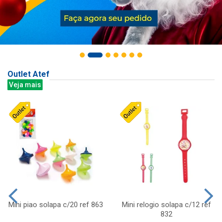
Outlet Atef
Veja mais
Mini piao solapa c/20 ref 863
Mini relogio solapa c/12 ref
832