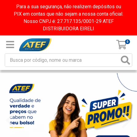
Para a sua segurança, não realizem depósitos ou
PIX em contas que não sejam a nossa conta oficial.
Nosso CNPJ é: 27.717.135/0001-29 ATEF
DISTRIBUIDORA EIRELI
0