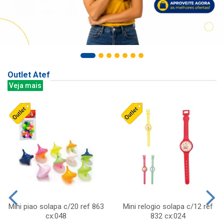
Outlet Atef
Veja mais
Mini piao solapa c/20 ref 863
Mini relogio solapa c/12 ref
cx:048
832 cx:024