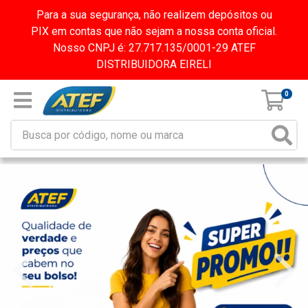
Para a sua segurança, não realizem depósitos ou
PIX em contas que não sejam a nossa conta oficial.
Nosso CNPJ é: 27.717.135/0001-29 ATEF
DISTRIBUIDORA EIRELI
0