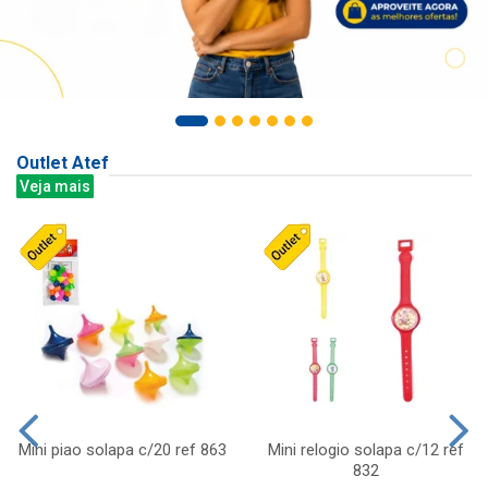
Outlet Atef
Veja mais
Mini piao solapa c/20 ref 863
Mini relogio solapa c/12 ref
832