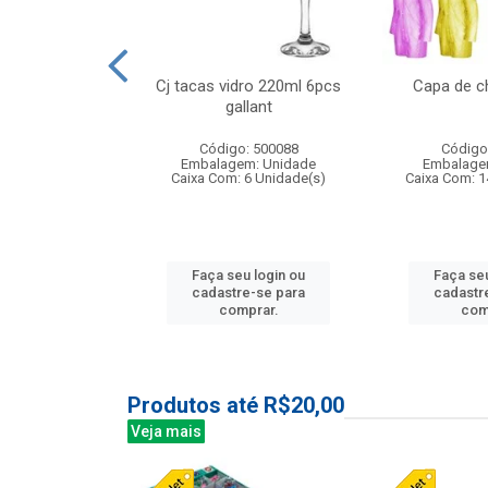
 vidro 23,5cm
Cj tacas vidro 220ml 6pcs
Capa de c
e petala
gallant
: 503788
Código: 500088
Código
m: Unidade
Embalagem: Unidade
Embalage
24 Unidade(s)
Caixa Com: 6 Unidade(s)
Caixa Com: 1
u login ou
Faça seu login ou
Faça seu
e-se para
cadastre-se para
cadastr
prar.
comprar.
com
Produtos até R$20,00
Veja mais