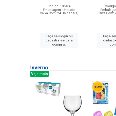
: 275814
Código: 106486
Código
m: Unidade
Embalagem: Unidade
Embalage
240 Unidade(s)
Caixa Com: 24 Unidade(s)
Caixa Com: 
u login ou
Faça seu login ou
Faça seu
e-se para
cadastre-se para
cadastr
prar.
comprar.
com
Inverno
Veja mais