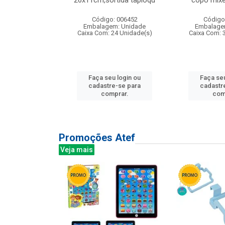
irios
26x11cm,sortida tapioqu
copo mixe
: 135177
Código: 006452
Código
m: Unidade
Embalagem: Unidade
Embalage
12 Unidade(s)
Caixa Com: 24 Unidade(s)
Caixa Com: 
u login ou
Faça seu login ou
Faça seu
e-se para
cadastre-se para
cadastr
prar.
comprar.
com
Promoções Atef
Veja mais