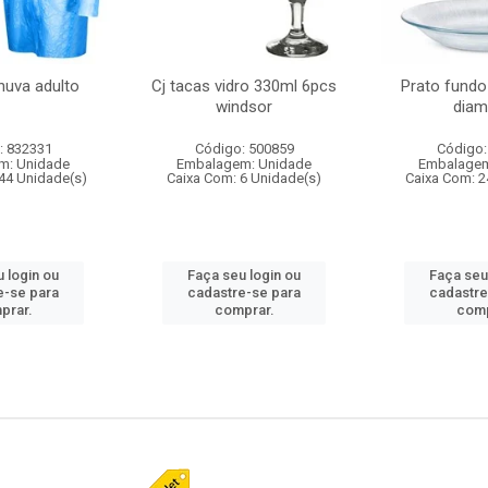
huva adulto
Cj tacas vidro 330ml 6pcs
Prato fundo
windsor
diam
: 832331
Código: 500859
Código:
m: Unidade
Embalagem: Unidade
Embalagem
44 Unidade(s)
Caixa Com: 6 Unidade(s)
Caixa Com: 2
 login ou
Faça seu login ou
Faça seu
e-se para
cadastre-se para
cadastre
prar.
comprar.
comp