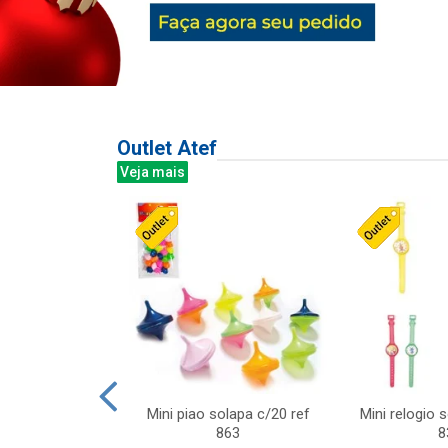
Outlet Atef
Veja mais
last c/div
Mini piao solapa c/20 ref
Mini relogio 
m ursinhos sor
863
8