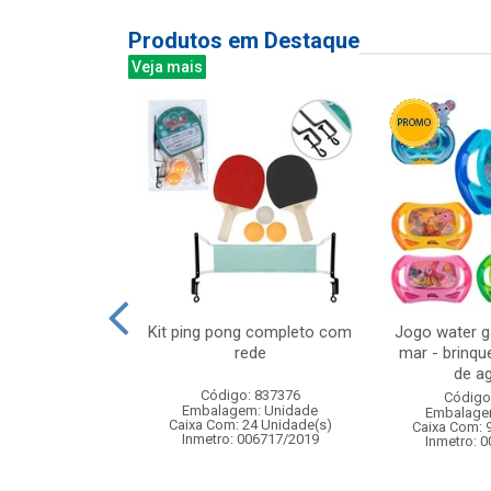
Produtos em Destaque
Veja mais
s com mascara
Kit ping pong completo com
Jogo water 
dardos
rede
mar - brinqu
de ag
: 842310
Código: 837376
Código
m: Unidade
Embalagem: Unidade
Embalage
12 Unidade(s)
Caixa Com: 24 Unidade(s)
Caixa Com: 
005519/2020
Inmetro: 006717/2019
Inmetro: 