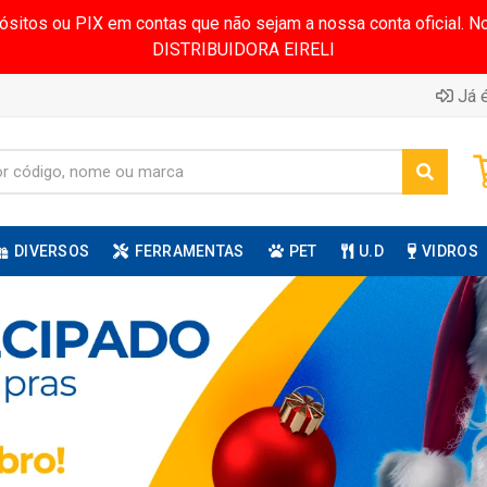
pósitos ou PIX em contas que não sejam a nossa conta oficial.
DISTRIBUIDORA EIRELI
Já é
DIVERSOS
FERRAMENTAS
PET
U.D
VIDROS