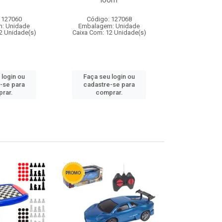
loom
 127060
Código: 127068
Código:
: Unidade
Embalagem: Unidade
Embalagem
2 Unidade(s)
Caixa Com: 12 Unidade(s)
Caixa Com: 1
 login ou
Faça seu login ou
Faça seu 
-se para
cadastre-se para
cadastre
rar.
comprar.
comp