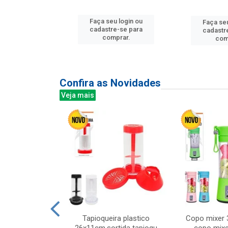
u login ou
Faça seu login ou
Faça seu
e-se para
cadastre-se para
cadastr
prar.
comprar.
com
Confira as Novidades
Veja mais
mesa cer 18cm
Tapioqueira plastico
Copo mixer 