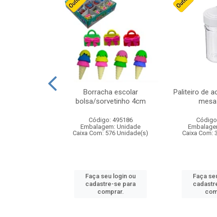
stico n.4 12cm
Borracha escolar
Paliteiro de a
bolsa/sorvetinho 4cm
mesa 
: 940550
Código: 495186
Código
m: Unidade
Embalagem: Unidade
Embalage
24 Unidade(s)
Caixa Com: 576 Unidade(s)
Caixa Com: 
u login ou
Faça seu login ou
Faça seu
e-se para
cadastre-se para
cadastr
prar.
comprar.
com