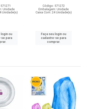
 571271
Código: 571272
Código:
: Unidade
Embalagem: Unidade
Embalagem
4 Unidade(s)
Caixa Com: 24 Unidade(s)
Caixa Com: 4
 login ou
Faça seu login ou
Faça seu 
-se para
cadastre-se para
cadastre
rar.
comprar.
comp