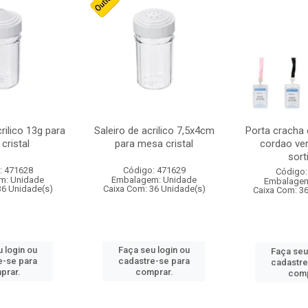
crilico 13g para
Saleiro de acrilico 7,5x4cm
Porta cracha
cristal
para mesa cristal
cordao ver
sort
: 471628
Código: 471629
Código:
m: Unidade
Embalagem: Unidade
Embalagem
36 Unidade(s)
Caixa Com: 36 Unidade(s)
Caixa Com: 3
 login ou
Faça seu login ou
Faça seu
e-se para
cadastre-se para
cadastre
prar.
comprar.
comp