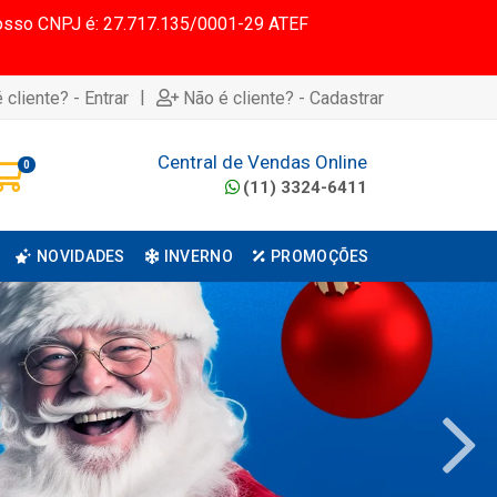
 Nosso CNPJ é: 27.717.135/0001-29 ATEF
|
 cliente? - Entrar
Não é cliente? - Cadastrar
Central de Vendas Online
0
(11) 3324-6411
NOVIDADES
INVERNO
PROMOÇÕES