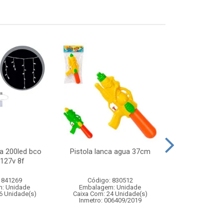
a 200led bco
Pistola lanca agua 37cm
Skate de ded
 127v 8f
infan
 841269
Código: 830512
Código:
: Unidade
Embalagem: Unidade
Embalagem
6 Unidade(s)
Caixa Com: 24 Unidade(s)
Caixa Com: 24
Inmetro: 006409/2019
Inmetro: 0