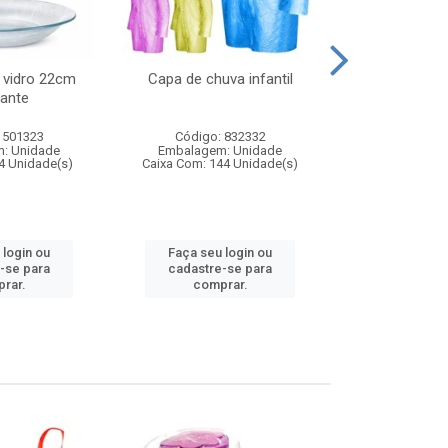
 vidro 22cm
Capa de chuva infantil
Jg prato fun
ante
diam
 501323
Código: 832332
Código:
: Unidade
Embalagem: Unidade
Embalagem
4 Unidade(s)
Caixa Com: 144 Unidade(s)
Caixa Com: 6
 login ou
Faça seu login ou
Faça seu 
-se para
cadastre-se para
cadastre
rar.
comprar.
comp