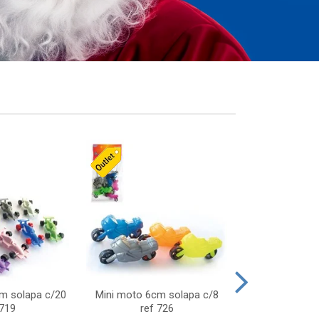
cm solapa c/20
Mini moto 6cm solapa c/8
Giro helice so
 719
ref 726
75