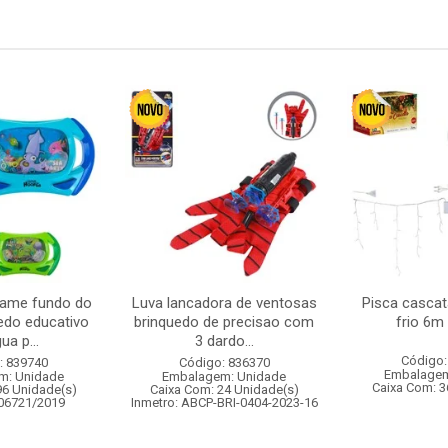
game fundo do
Luva lancadora de ventosas
Pisca cascat
edo educativo
brinquedo de precisao com
frio 6m
ua p...
3 dardo...
Código:
: 839740
Código: 836370
Embalagem
m: Unidade
Embalagem: Unidade
Caixa Com: 3
96 Unidade(s)
Caixa Com: 24 Unidade(s)
006721/2019
Inmetro: ABCP-BRI-0404-2023-16