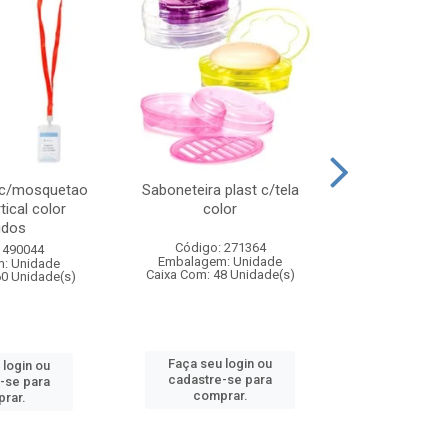
 c/mosquetao
Saboneteira plast c/tela
Prato plas
tical color
color
colo
idos
Código: 271364
Código:
 490044
Embalagem: Unidade
Embalagem
: Unidade
Caixa Com: 48 Unidade(s)
Caixa Com: 4
60 Unidade(s)
Faça seu login ou
Faça seu 
 login ou
cadastre-se para
cadastre
-se para
comprar.
comp
rar.