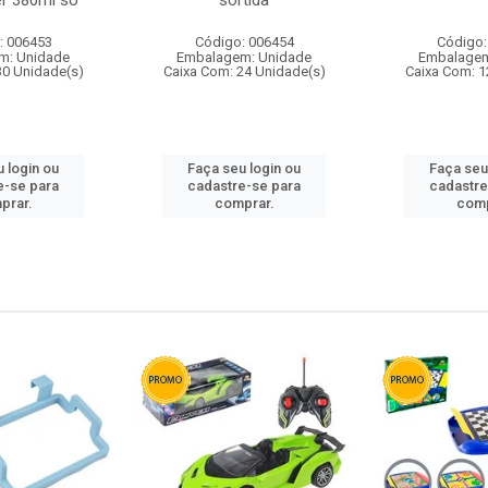
r 380ml so
sortida
: 006453
Código: 006454
Código:
m: Unidade
Embalagem: Unidade
Embalagem
30 Unidade(s)
Caixa Com: 24 Unidade(s)
Caixa Com: 1
 login ou
Faça seu login ou
Faça seu
e-se para
cadastre-se para
cadastre
prar.
comprar.
comp