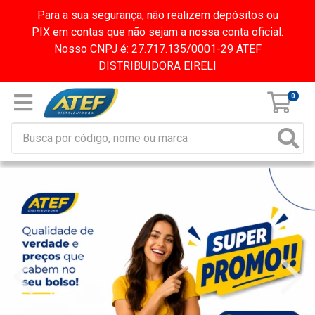
Para a sua segurança, não realizem depósitos ou
PIX em contas que não sejam a nossa conta oficial.
Nosso CNPJ é: 27.717.135/0001-29 ATEF
DISTRIBUIDORA EIRELI
0