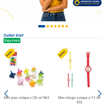
Outlet Atef
Veja mais
Mini piao solapa c/20 ref 863
Mini relogio solapa c/12 ref
832