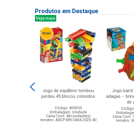
Produtos em Destaque
Veja mais
el simples
Jogo de equilibrio tombou
Jogo barril
x41cm
perdeu 45 blocos coloridos
adagas – brin
de a
: 830884
Código: 839355
Código
m: Unidade
Embalagem: Unidade
Embalage
120 Unidade(s)
Caixa Com: 48 Unidade(s)
Caixa Com: 
Inmetro: ABCP-BRI-0404-2023-40
Inmetro: 