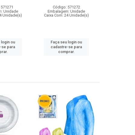
 571271
Código: 571272
Código:
: Unidade
Embalagem: Unidade
Embalagem
4 Unidade(s)
Caixa Com: 24 Unidade(s)
Caixa Com: 4
 login ou
Faça seu login ou
Faça seu 
-se para
cadastre-se para
cadastre
rar.
comprar.
comp