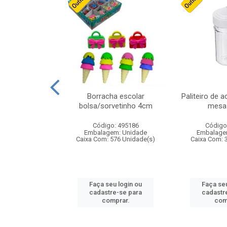
stico n.4 12cm
Borracha escolar
Paliteiro de a
bolsa/sorvetinho 4cm
mesa 
: 940550
Código: 495186
Código
m: Unidade
Embalagem: Unidade
Embalage
24 Unidade(s)
Caixa Com: 576 Unidade(s)
Caixa Com: 
u login ou
Faça seu login ou
Faça seu
e-se para
cadastre-se para
cadastr
prar.
comprar.
com