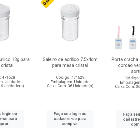
crilico 13g para
Saleiro de acrilico 7,5x4cm
Porta cracha
cristal
para mesa cristal
cordao ver
sort
: 471628
Código: 471629
Código:
m: Unidade
Embalagem: Unidade
Embalagem
36 Unidade(s)
Caixa Com: 36 Unidade(s)
Caixa Com: 3
 login ou
Faça seu login ou
Faça seu
e-se para
cadastre-se para
cadastre
prar.
comprar.
comp