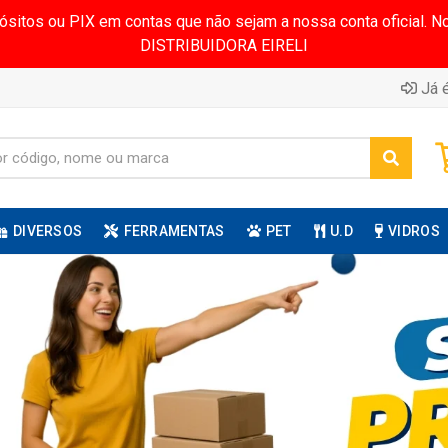
pósitos ou PIX em contas que não sejam a nossa conta oficial.
DISTRIBUIDORA EIRELI
Já é
DIVERSOS
FERRAMENTAS
PET
U.D
VIDROS