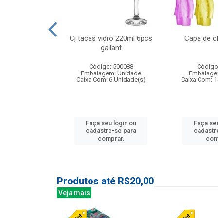
 vidro 23,5cm
Cj tacas vidro 220ml 6pcs
Capa de c
e petala
gallant
: 503788
Código: 500088
Código
m: Unidade
Embalagem: Unidade
Embalage
24 Unidade(s)
Caixa Com: 6 Unidade(s)
Caixa Com: 1
u login ou
Faça seu login ou
Faça seu
e-se para
cadastre-se para
cadastr
prar.
comprar.
com
Produtos até R$20,00
Veja mais