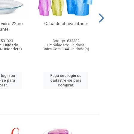
 vidro 22cm
Capa de chuva infantil
Jg prato fun
ante
diam
 501323
Código: 832332
Código:
: Unidade
Embalagem: Unidade
Embalagem
4 Unidade(s)
Caixa Com: 144 Unidade(s)
Caixa Com: 6
 login ou
Faça seu login ou
Faça seu 
-se para
cadastre-se para
cadastre
rar.
comprar.
comp