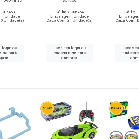
r 380ml so
sortida
: 006453
Código: 006454
Código:
m: Unidade
Embalagem: Unidade
Embalagem
30 Unidade(s)
Caixa Com: 24 Unidade(s)
Caixa Com: 1
 login ou
Faça seu login ou
Faça seu
e-se para
cadastre-se para
cadastre
prar.
comprar.
comp