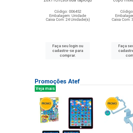
irios
26x11cm,sortida tapioqu
copo mixe
: 135177
Código: 006452
Código
m: Unidade
Embalagem: Unidade
Embalage
12 Unidade(s)
Caixa Com: 24 Unidade(s)
Caixa Com: 
u login ou
Faça seu login ou
Faça seu
e-se para
cadastre-se para
cadastr
prar.
comprar.
com
Promoções Atef
Veja mais