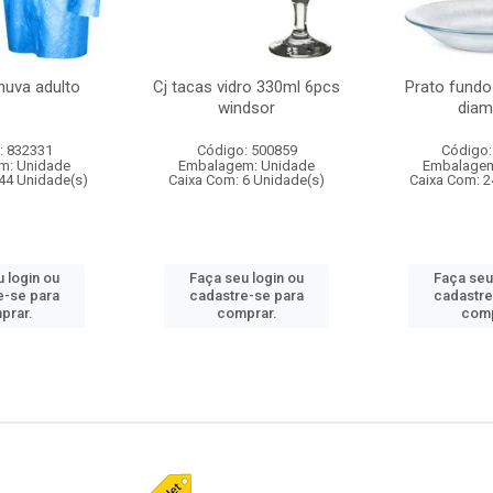
huva adulto
Cj tacas vidro 330ml 6pcs
Prato fundo
windsor
diam
: 832331
Código: 500859
Código:
m: Unidade
Embalagem: Unidade
Embalagem
44 Unidade(s)
Caixa Com: 6 Unidade(s)
Caixa Com: 2
 login ou
Faça seu login ou
Faça seu
e-se para
cadastre-se para
cadastre
prar.
comprar.
comp