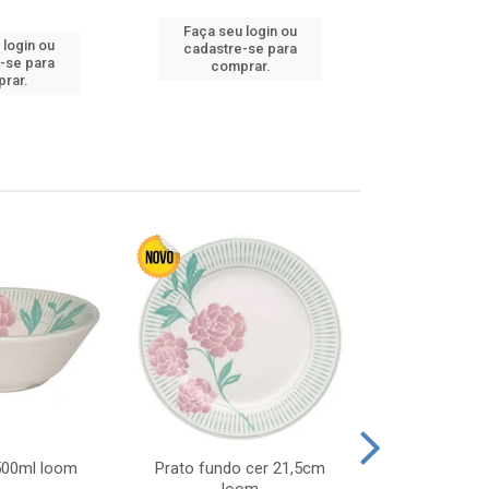
Faça seu login ou
 login ou
Faça seu 
cadastre-se para
-se para
cadastre
comprar.
rar.
comp
 500ml loom
Prato fundo cer 21,5cm
Prato raso c