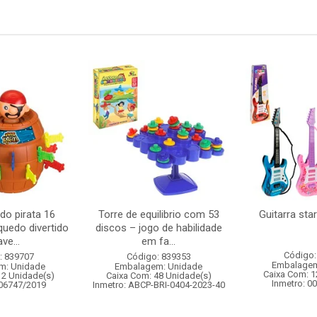
 do pirata 16
Torre de equilibrio com 53
Guitarra sta
quedo divertido
discos – jogo de habilidade
ve...
em fa...
Código:
: 839707
Código: 839353
Embalagem
m: Unidade
Embalagem: Unidade
Caixa Com: 1
12 Unidade(s)
Caixa Com: 48 Unidade(s)
Inmetro: 0
006747/2019
Inmetro: ABCP-BRI-0404-2023-40