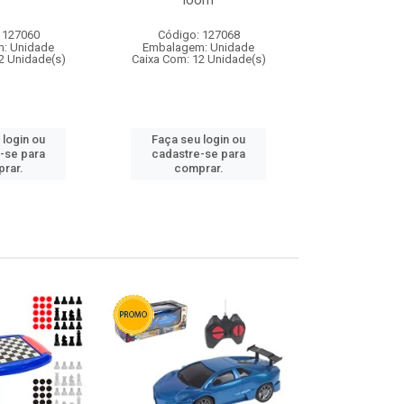
loom
 127060
Código: 127068
Código:
: Unidade
Embalagem: Unidade
Embalagem
2 Unidade(s)
Caixa Com: 12 Unidade(s)
Caixa Com: 1
 login ou
Faça seu login ou
Faça seu 
-se para
cadastre-se para
cadastre
rar.
comprar.
comp