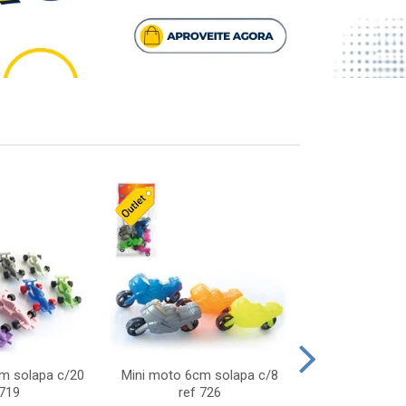
cm solapa c/20
Mini moto 6cm solapa c/8
Giro helice so
 719
ref 726
75