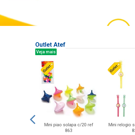
Outlet Atef
Veja mais
last c/div
Mini piao solapa c/20 ref
Mini relogio 
m ursinhos sor
863
8