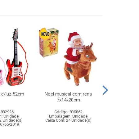
r c/luz 52cm
Noel musical com rena
Kit badminton
7x14x20cm
 832926
Código: 830862
Código:
: Unidade
Embalagem: Unidade
Embalagem
2 Unidade(s)
Caixa Com: 24 Unidade(s)
Caixa Com: 2
06765/2019
Inmetro: 0