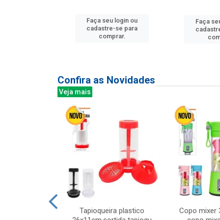
u login ou
Faça seu login ou
Faça seu
e-se para
cadastre-se para
cadastr
prar.
comprar.
com
Confira as Novidades
Veja mais
mesa cer 18cm
Tapioqueira plastico
Copo mixer 