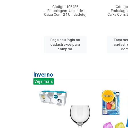
: 275814
Código: 106486
Código
m: Unidade
Embalagem: Unidade
Embalage
240 Unidade(s)
Caixa Com: 24 Unidade(s)
Caixa Com: 
u login ou
Faça seu login ou
Faça seu
e-se para
cadastre-se para
cadastr
prar.
comprar.
com
Inverno
Veja mais