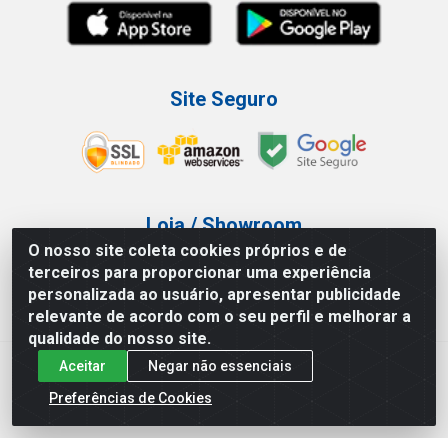
Site Seguro
Loja / Showroom
O nosso site coleta cookies próprios e de
Tel.: (11) 3227-0546
terceiros para proporcionar uma experiência
Av Vautier, 587/597 - Pari - São Paulo/SP
personalizada ao usuário, apresentar publicidade
relevante de acordo com o seu perfil e melhorar a
qualidade do nosso site.
Aceitar
Negar não essenciais
Atef Distribuidora LTDA - Av. Vautier, 585/597 - Pari - São
Paulo/SP - CEP 03.032-000 - CNPJ 27.717.135/0001-29
Preferências de Cookies