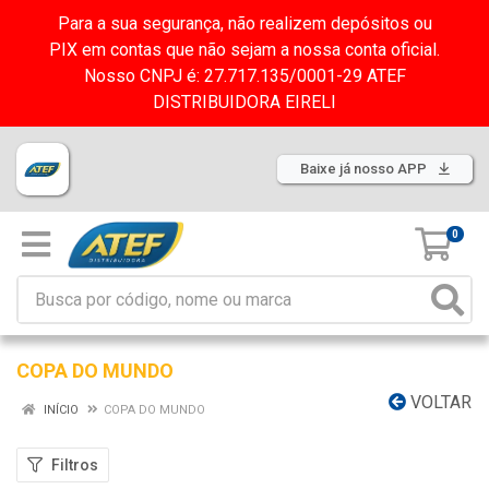
Para a sua segurança, não realizem depósitos ou
PIX em contas que não sejam a nossa conta oficial.
Nosso CNPJ é: 27.717.135/0001-29 ATEF
DISTRIBUIDORA EIRELI
Baixe já nosso APP
0
COPA DO MUNDO
VOLTAR
INÍCIO
COPA DO MUNDO
Filtros